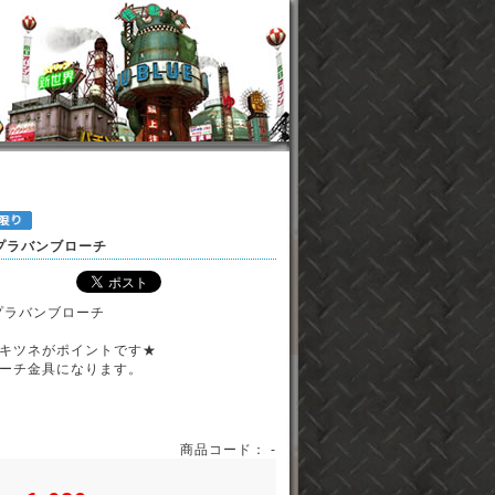
2 プラバンブローチ
1 プラバンブローチ
キツネがポイントです★
ーチ金具になります。
商品コード： -