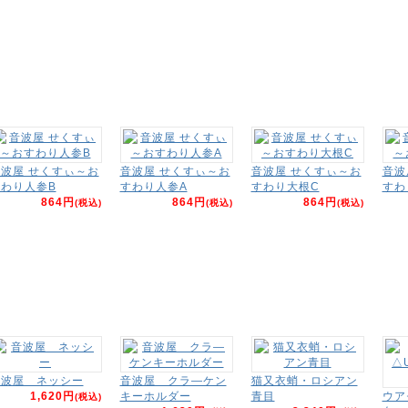
波屋 せくすぃ～お
音波屋 せくすぃ～お
音波屋 せくすぃ～お
音波
わり人参B
すわり人参A
すわり大根C
すわ
864円
864円
864円
(税込)
(税込)
(税込)
音波屋 ネッシー
音波屋 クラ―ケン
猫又衣蛸・ロシアン
1,620円
キーホルダー
青目
ウア
(税込)