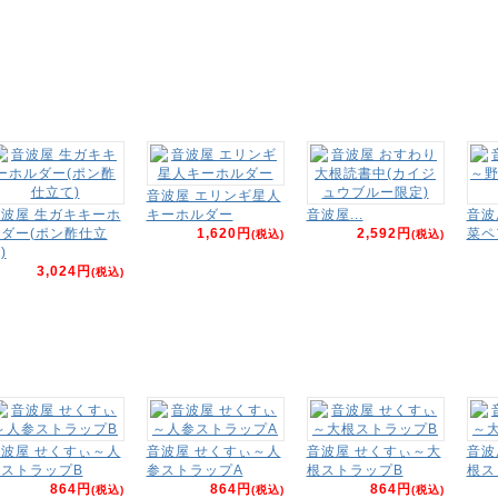
音波屋 エリンギ星人
波屋 生ガキキーホ
キーホルダー
音波屋...
音波
ダー(ポン酢仕立
1,620円
2,592円
菜ペ
(税込)
(税込)
)
3,024円
(税込)
波屋 せくすぃ～人
音波屋 せくすぃ～人
音波屋 せくすぃ～大
音波
ストラップB
参ストラップA
根ストラップB
根ス
864円
864円
864円
(税込)
(税込)
(税込)