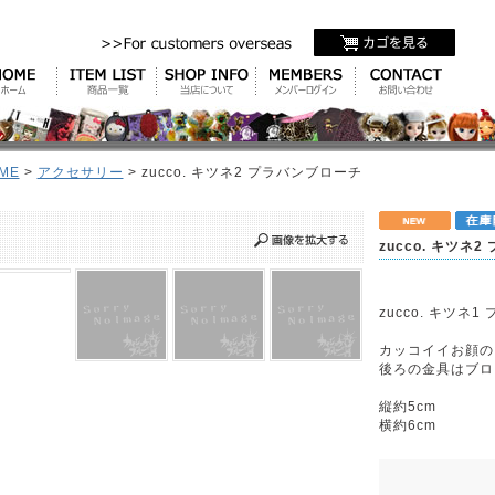
ME
>
アクセサリー
> zucco. キツネ2 プラバンブローチ
zucco. キツネ
zucco. キツネ
カッコイイお顔の
後ろの金具はブロ
縦約5cm
横約6cm