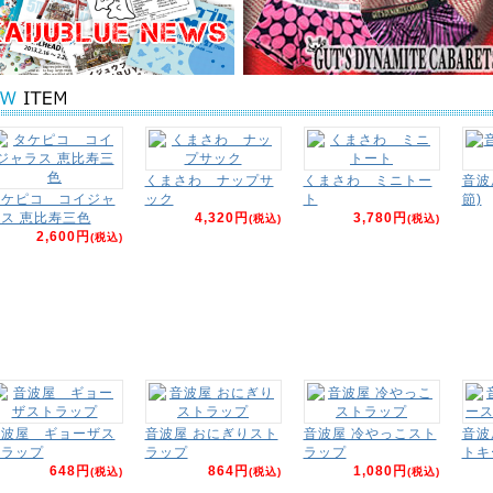
くまさわ ナップサ
くまさわ ミニトー
音波
タケピコ コイジャ
ック
ト
節)
ス 恵比寿三色
4,320円
3,780円
(税込)
(税込)
2,600円
(税込)
音波屋 ギョーザス
音波屋 おにぎりスト
音波屋 冷やっこスト
音波
トラップ
ラップ
ラップ
トキ
648円
864円
1,080円
(税込)
(税込)
(税込)