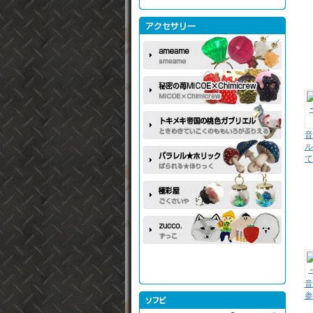
音
ル
て
音
参