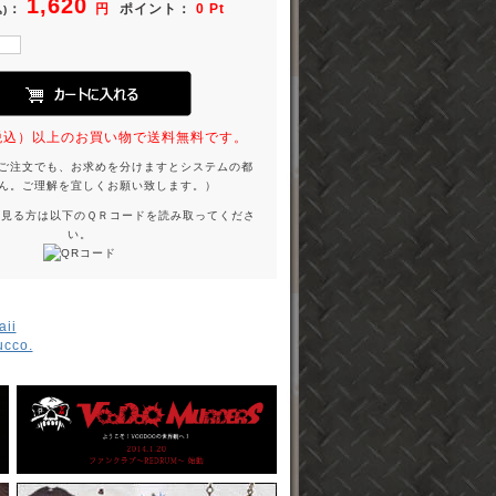
1,620
：
円
ポイント：
0 Pt
)
円（税込）以上のお買い物で送料無料です。
ご注文でも、お求めを分けますとシステムの都
ん。ご理解を宜しくお願い致します。）
を見る方は以下のＱＲコードを読み取ってくださ
い。
ii
ucco.