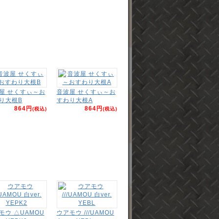
屋 せくすぃ～お
音波屋 せくすぃ～お
り大根B
すわり大根A
864円
864円
(税込)
(税込)
モウ △UAMOU
ウアモウ ///UAMOU