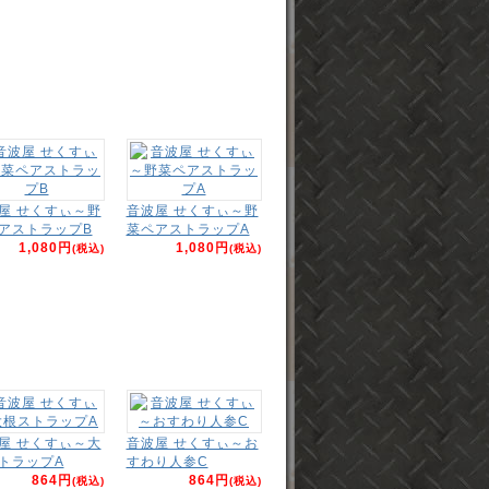
屋 せくすぃ～野
音波屋 せくすぃ～野
アストラップB
菜ペアストラップA
1,080円
1,080円
(税込)
(税込)
屋 せくすぃ～大
音波屋 せくすぃ～お
トラップA
すわり人参C
864円
864円
(税込)
(税込)