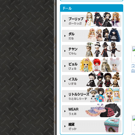
ウ
白
ウ