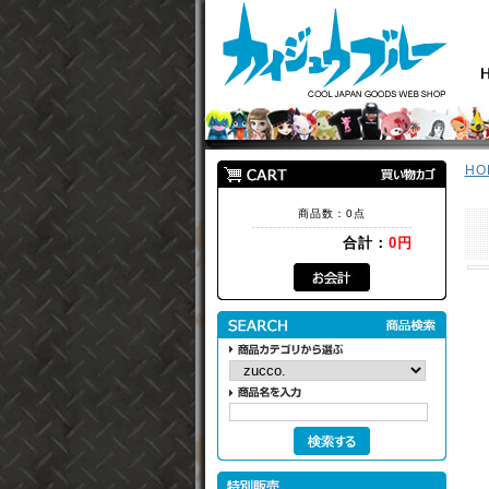
HO
商品数：0点
合計：
0円