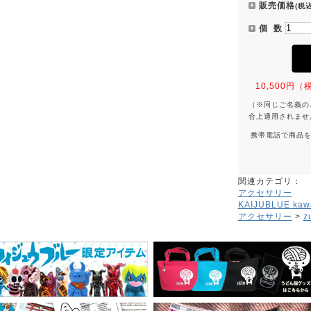
販売価格
(税込
個 数
10,500
（※同じご名義の
合上適用されませ
携帯電話で商品
関連カテゴリ：
アクセサリー
KAIJUBLUE kawa
アクセサリー
>
z