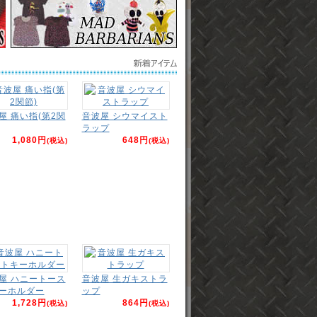
屋 痛い指(第2関
音波屋 シウマイスト
ラップ
1,080円
648円
(税込)
(税込)
屋 ハニートース
音波屋 生ガキストラ
ーホルダー
ップ
1,728円
864円
(税込)
(税込)