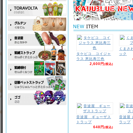
くまさ
タケピコ コイジャ
ック
ラス 恵比寿三色
2,600円
(税込)
音波屋 ギョーザス
音波屋
トラップ
ラップ
648円
(税込)