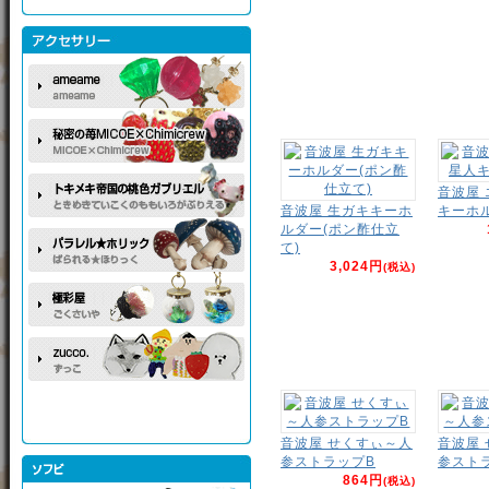
音波屋
音波屋 生ガキキーホ
キーホ
ルダー(ポン酢仕立
て)
3,024円
(税込)
音波屋 せくすぃ～人
音波屋
参ストラップB
参スト
864円
(税込)