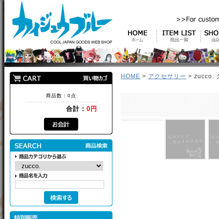
HOME
>
アクセサリー
> zucc
商品数：0点
合計：
0円