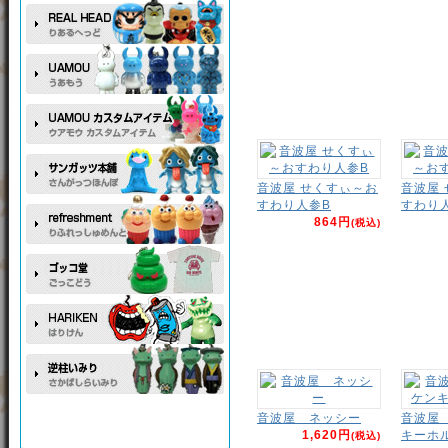
音波屋 せくすぃ～お
音波屋
すわり人参B
すわり
864円
(税込)
音波屋 ネッシー
音波屋
1,620円
キーホ
(税込)