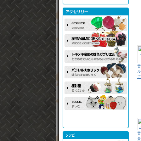
音
ル
て
音
参