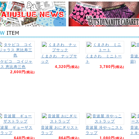
くまさわ ナップサ
くまさわ ミニトー
音波
タケピコ コイジャ
ック
ト
節)
ス 恵比寿三色
4,320円
3,780円
(税込)
(税込)
2,600円
(税込)
音波屋 ギョーザス
音波屋 おにぎりスト
音波屋 冷やっこスト
音波
トラップ
ラップ
ラップ
トキ
648円
864円
1,080円
(税込)
(税込)
(税込)