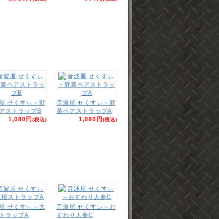
屋 せくすぃ～野
音波屋 せくすぃ～野
アストラップB
菜ペアストラップA
1,080円
1,080円
(税込)
(税込)
屋 せくすぃ～大
音波屋 せくすぃ～お
トラップA
すわり人参C