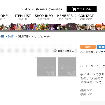
ME
>
雑貨
> GLUTEN パンブローチ4
GLUTEN パンブ
GLUTEN グル
手作りパンのプリ
女の子3人組のア
※本物のパンで出
縦約3cm
横約5cm