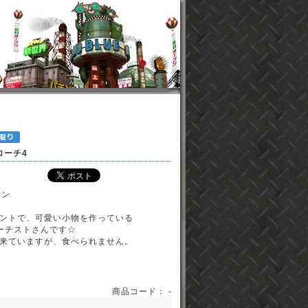
ローチ4
テン
ントで、可愛い小物を作っている
ーチストさんです☆
来ていますが、食べられません。
商品コード： -