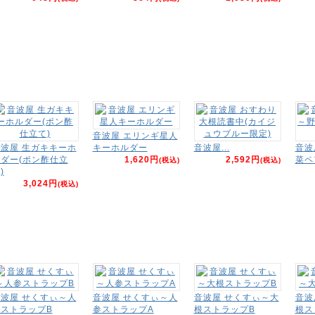
音波屋 エリンギ星人
波屋 生ガキキーホ
キーホルダー
音波屋...
音波
ダー(ポン酢仕立
1,620円
2,592円
菜ペ
(税込)
(税込)
)
3,024円
(税込)
波屋 せくすぃ～人
音波屋 せくすぃ～人
音波屋 せくすぃ～大
音波
ストラップB
参ストラップA
根ストラップB
根ス