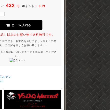
432
：
円
ポイント：
0 Pt
)
円（税込）以上のお買い物で送料無料です。
ご注文でも、お求めを分けますとシステムの都
ん。ご理解を宜しくお願い致します。）
を見る方は以下のＱＲコードを読み取ってくださ
い。
 グルテン
ii