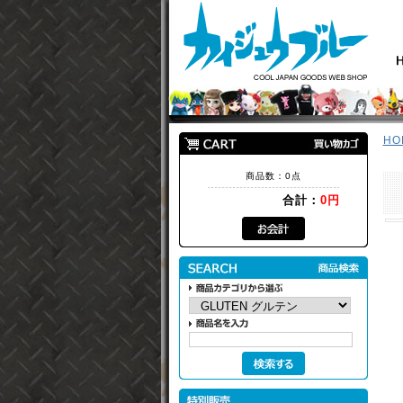
HO
商品数：0点
合計：
0円