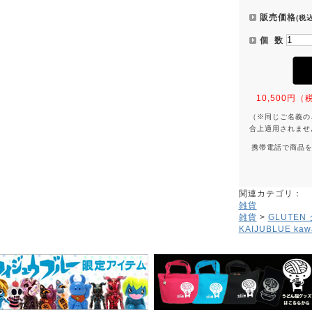
販売価格
(税込
個 数
10,500
（※同じご名義の
合上適用されませ
携帯電話で商品
関連カテゴリ：
雑貨
雑貨
>
GLUTEN
KAIJUBLUE kawa