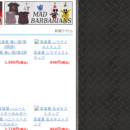
屋 痛い指(第2関
音波屋 シウマイスト
ラップ
1,080円
648円
(税込)
(税込)
屋 ハニートース
音波屋 生ガキストラ
ーホルダー
ップ
1,728円
864円
(税込)
(税込)