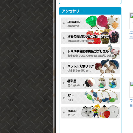
ウ
白
ウ
白