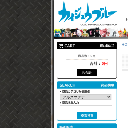
HO
商品数：0点
合計：
0円