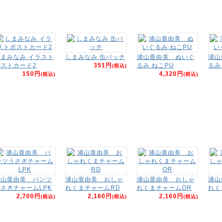
まみなみ イラスト
しまみなみ 缶バッチ
浦山亜由美 ぬいぐ
浦山
ストカード2
351円
るみ ねこPU
るみ
(税込)
150円
4,320円
(税込)
(税込)
浦山亜由美 パンツ
浦山亜由美 おしゃ
浦山亜由美 おしゃ
浦山
さぎチャームLPK
れくまチャームRD
れくまチャームOR
れく
2,700円
2,160円
2,160円
(税込)
(税込)
(税込)