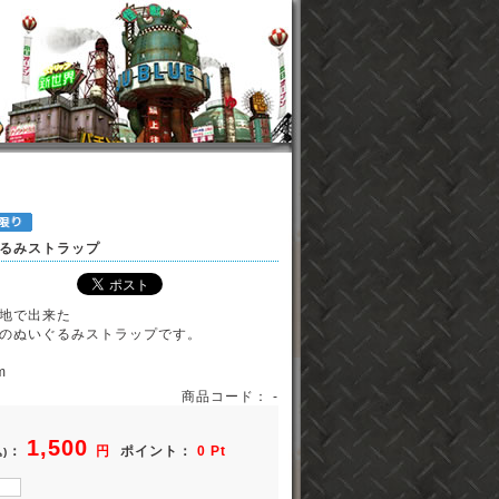
るみストラップ
地で出来た
のぬいぐるみストラップです。
m
商品コード： -
1,500
：
円
ポイント：
0 Pt
)