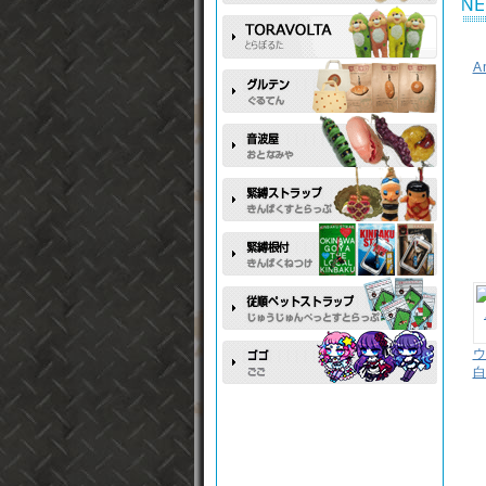
A
ウ
白