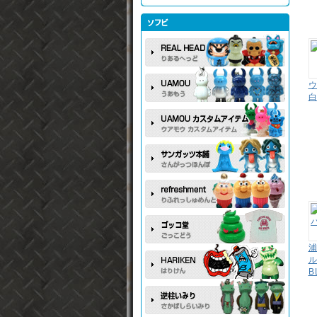
ウ
白
浦
ル
B