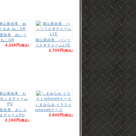
亜由美 ぬいぐ
 ねこGR
浦山亜由美 パンツ
4,320円
うさぎチャームLYE
(税込)
2,700円
(税込)
しまみなみ イラスト
亜由美 おしゃ
iphone6ケース
まチャームPU
2,600円
(税込)
2,160円
(税込)