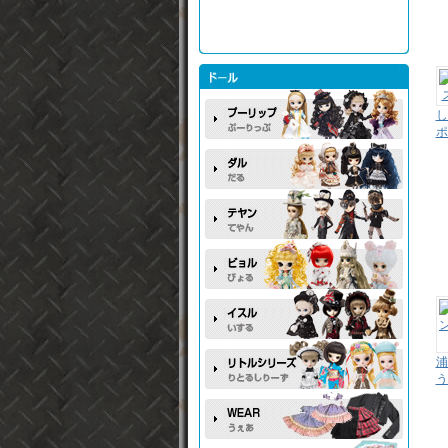
し
ポ
う