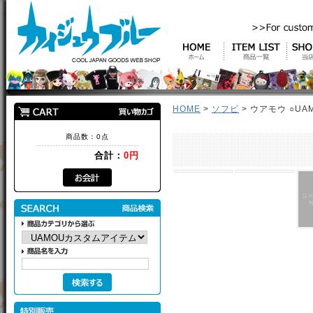
HOME
>
ソフビ
> ウアモウ ○UAMO
商品数：0点
合計：
0円