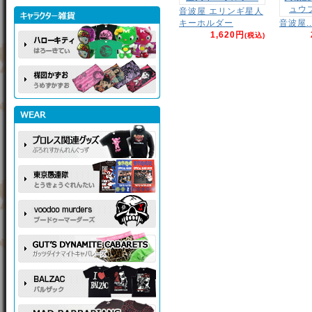
音波屋 エリンギ星人
キーホルダー
音波屋..
1,620円
(税込)