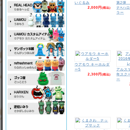
いぐるみ
第2弾
2,000円
ナ×ハ
(税込)
ラー
ウアモウ キーホルダ
ー5
アルスマ
2,300円
年スク
(税込)
ー