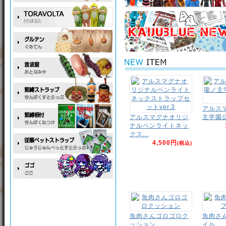
アルス
アルスマグナオリジ
主学園
ナルペンライトネッ
クス...
4,500円
(税込)
魚肉さんゴロゴロク
魚肉さ
ッション
イル