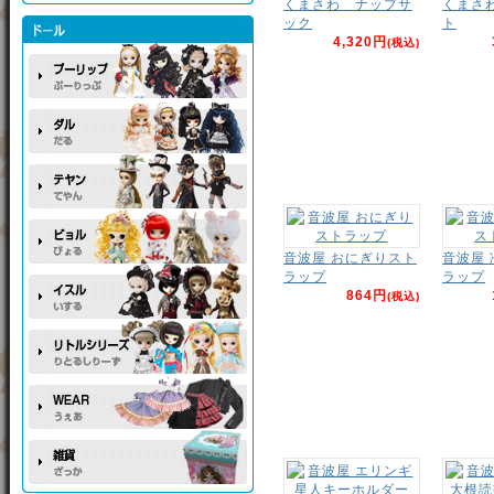
くまさわ ナップサ
くまさ
ック
ト
4,320円
(税込)
音波屋 おにぎりスト
音波屋
ラップ
ラップ
864円
(税込)