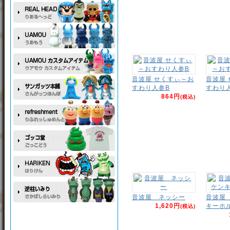
音波屋 せくすぃ～お
音波屋
すわり人参B
すわり
864円
(税込)
音波屋 ネッシー
音波屋
1,620円
キーホ
(税込)