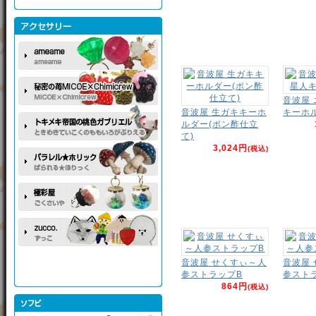
音波屋
音波屋 生ガキキーホ
キーホ
ルダー(ポン酢仕立
て)
3,024円
(税込)
音波屋 せくすぃ～人
音波屋
参ストラップB
参スト
864円
(税込)