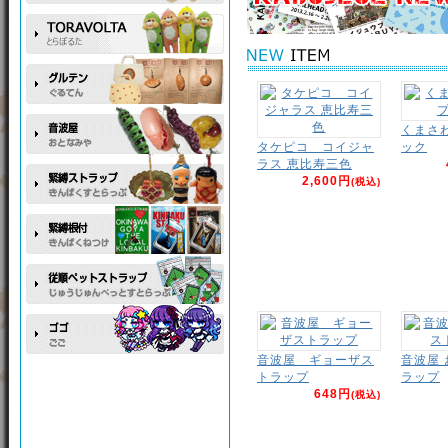
くまさ
タケピコ コイジャ
ック
ラス 恵比寿三色
2,600円
(税込)
音波屋 ギョーザス
音波屋
トラップ
ラップ
648円
(税込)