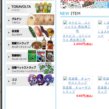
くまさ
タケピコ コイジャ
ック
ラス 恵比寿三色
2,600円
(税込)
音波屋 ギョーザス
音波屋
トラップ
ラップ
648円
(税込)