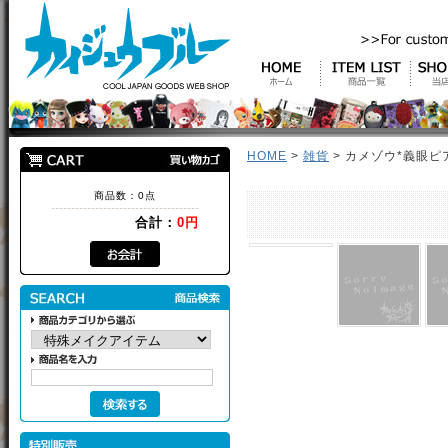
HOME
>
雑貨
> カメゾウ*義眼ピ
商品数：0点
合計：
0円