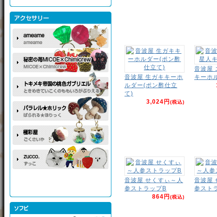
音波屋
音波屋 生ガキキーホ
キーホ
ルダー(ポン酢仕立
て)
3,024円
(税込)
音波屋 せくすぃ～人
音波屋
参ストラップB
参スト
864円
(税込)