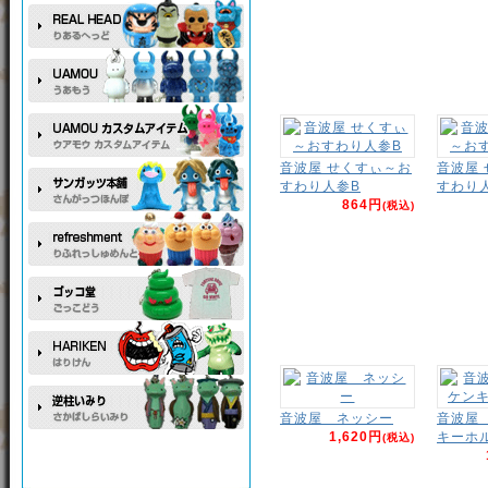
音波屋 せくすぃ～お
音波屋
すわり人参B
すわり
864円
(税込)
音波屋 ネッシー
音波屋
1,620円
キーホ
(税込)