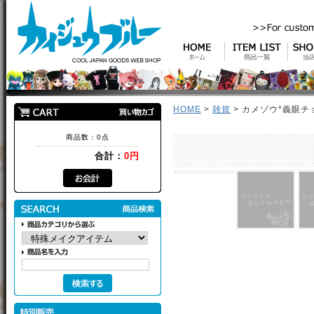
HOME
>
雑貨
> カメゾウ*義眼チ
商品数：0点
合計：
0円