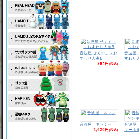
音波屋 せくすぃ～お
音波屋
すわり人参B
すわり
864円
(税込)
音波屋 ネッシー
音波屋
1,620円
キーホ
(税込)