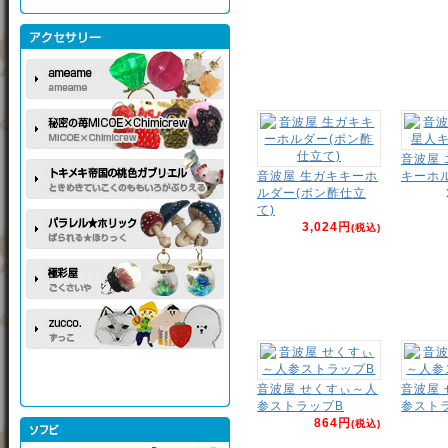
音波屋
音波屋 生ガキキーホ
キーホ
ルダー(ポン酢仕立
て)
3,024円
(税込)
音波屋 せくすぃ～人
音波屋
参ストラップB
参スト
864円
(税込)