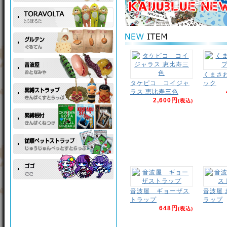
くまさ
タケピコ コイジャ
ック
ラス 恵比寿三色
2,600円
(税込)
音波屋 ギョーザス
音波屋
トラップ
ラップ
648円
(税込)