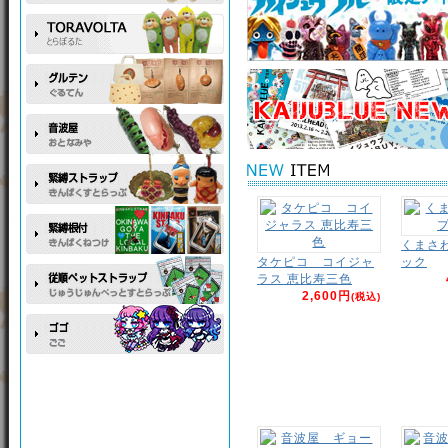
くまさ
タケピコ コイジャ
ック
ラス 恵比寿三色
2,600円
(税込)