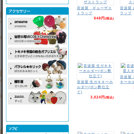
音波屋 ギョーザス
音波屋
トラップ
ラップ
648円
(税込)
音波屋
音波屋 生ガキキーホ
キーホ
ルダー(ポン酢仕立
て)
3,024円
(税込)