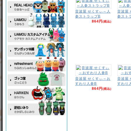
音波屋 せくすぃ～人
音波屋
参ストラップB
参スト
864円
(税込)
音波屋 せくすぃ～お
音波屋
すわり人参B
すわり
864円
(税込)