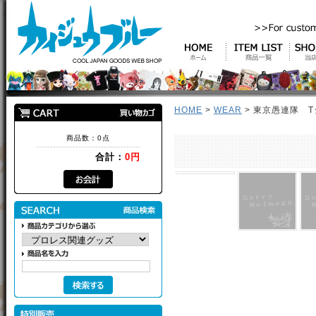
HOME
>
WEAR
> 東京愚連隊 
商品数：0点
合計：
0円