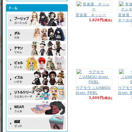
音波屋 ネッシー
音波屋
1,620円
キーホ
(税込)
ウアモウ △UAMOU
ウアモウ
白ver. PKBL
白ver. 
3,000円
(税込)