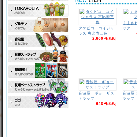
くまさ
タケピコ コイジャ
ック
ラス 恵比寿三色
2,600円
(税込)
音波屋 ギョーザス
音波屋
トラップ
ラップ
648円
(税込)