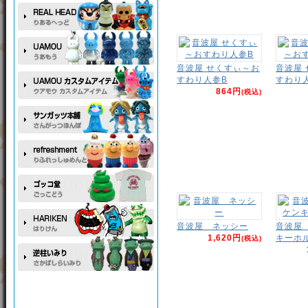
音波屋 せくすぃ～お
音波屋
すわり人参B
すわり
864円
(税込)
音波屋 ネッシー
音波屋
1,620円
キーホ
(税込)