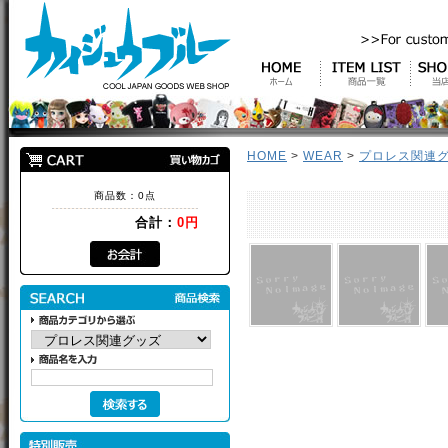
HOME
>
WEAR
>
プロレス関連
商品数：0点
合計：
0円