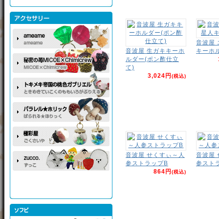
音波屋
音波屋 生ガキキーホ
キーホ
ルダー(ポン酢仕立
て)
3,024円
(税込)
音波屋 せくすぃ～人
音波屋
参ストラップB
参スト
864円
(税込)