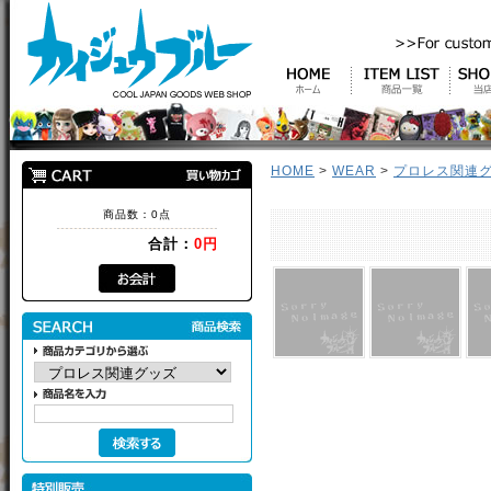
HOME
>
WEAR
>
プロレス関連
商品数：0点
合計：
0円