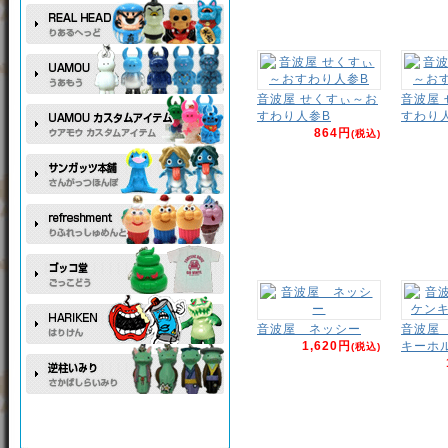
音波屋 せくすぃ～お
音波屋
すわり人参B
すわり
864円
(税込)
音波屋 ネッシー
音波屋
1,620円
キーホ
(税込)