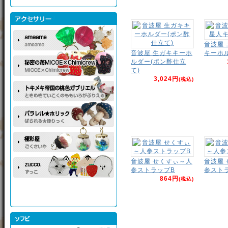
音波屋
音波屋 生ガキキーホ
キーホ
ルダー(ポン酢仕立
て)
3,024円
(税込)
音波屋 せくすぃ～人
音波屋
参ストラップB
参スト
864円
(税込)