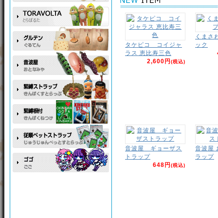
くまさ
タケピコ コイジャ
ック
ラス 恵比寿三色
2,600円
(税込)
音波屋 ギョーザス
音波屋
トラップ
ラップ
648円
(税込)