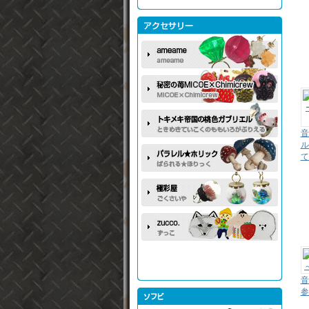
音
ル
て
音
参