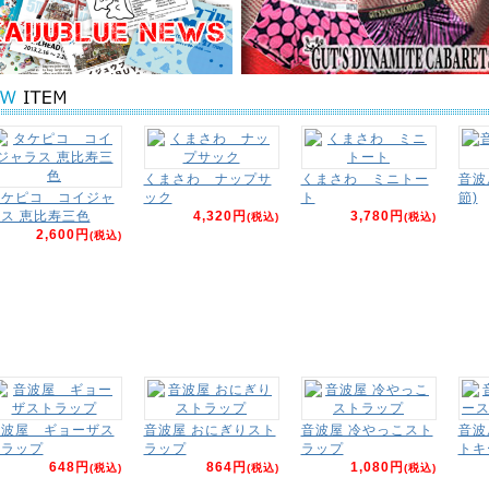
くまさわ ナップサ
くまさわ ミニトー
音波
タケピコ コイジャ
ック
ト
節)
ス 恵比寿三色
4,320円
3,780円
(税込)
(税込)
2,600円
(税込)
音波屋 ギョーザス
音波屋 おにぎりスト
音波屋 冷やっこスト
音波
トラップ
ラップ
ラップ
トキ
648円
864円
1,080円
(税込)
(税込)
(税込)