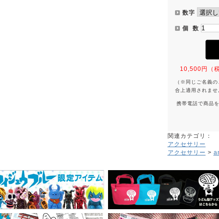
数字
個 数
10,500
（※同じご名義の
合上適用されませ
携帯電話で商品
関連カテゴリ：
アクセサリー
アクセサリー
>
a