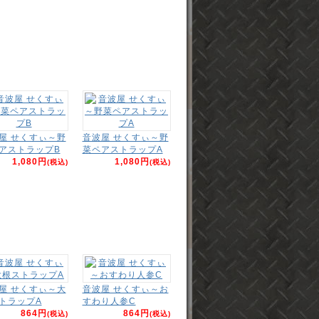
屋 せくすぃ～野
音波屋 せくすぃ～野
アストラップB
菜ペアストラップA
1,080円
1,080円
(税込)
(税込)
屋 せくすぃ～大
音波屋 せくすぃ～お
トラップA
すわり人参C
864円
864円
(税込)
(税込)