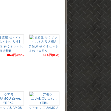
屋 せくすぃ～お
音波屋 せくすぃ～お
り大根B
すわり大根A
864円
864円
(税込)
(税込)
モウ △UAMOU
ウアモウ ///UAMOU