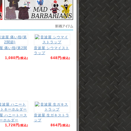
屋 痛い指(第2関
音波屋 シウマイスト
ラップ
1,080円
648円
(税込)
(税込)
屋 ハニートース
音波屋 生ガキストラ
ーホルダー
ップ
1,728円
864円
(税込)
(税込)