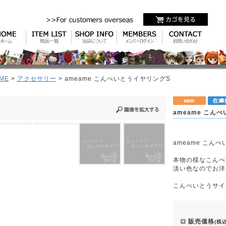
ME
>
アクセサリー
> ameame こんぺいとうイヤリングS
ameame こん
ameame こん
本物の様なこんぺ
淡い色なのでお洋
こんぺいとうサイズ
販売価格
(税込