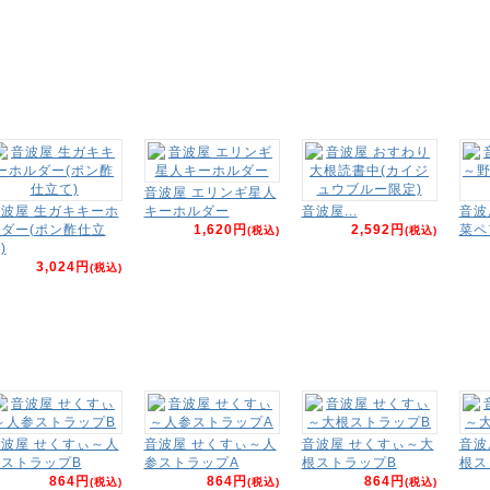
音波屋 エリンギ星人
波屋 生ガキキーホ
キーホルダー
音波屋...
音波
ダー(ポン酢仕立
1,620円
2,592円
菜ペ
(税込)
(税込)
)
3,024円
(税込)
波屋 せくすぃ～人
音波屋 せくすぃ～人
音波屋 せくすぃ～大
音波
ストラップB
参ストラップA
根ストラップB
根ス
864円
864円
864円
(税込)
(税込)
(税込)