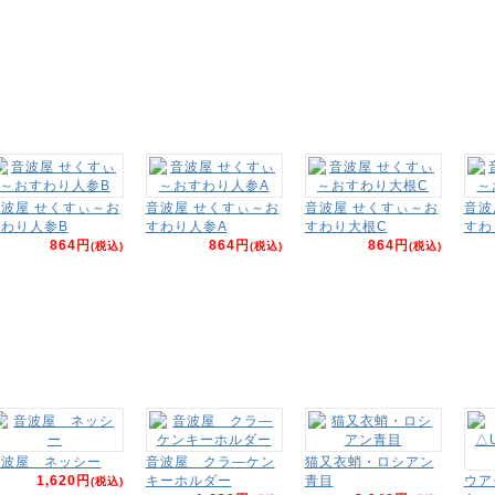
波屋 せくすぃ～お
音波屋 せくすぃ～お
音波屋 せくすぃ～お
音波
わり人参B
すわり人参A
すわり大根C
すわ
864円
864円
864円
(税込)
(税込)
(税込)
音波屋 ネッシー
音波屋 クラ―ケン
猫又衣蛸・ロシアン
1,620円
キーホルダー
青目
ウア
(税込)