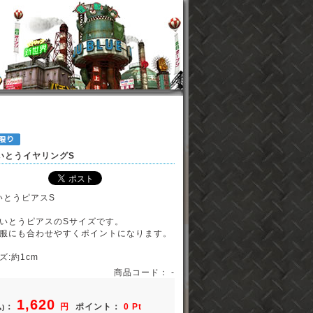
ぺいとうイヤリングS
ぺいとうピアスS
いとうピアスのSサイズです。
服にも合わせやすくポイントになります。
:約1cm
商品コード： -
1,620
：
円
ポイント：
0 Pt
)