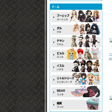
ウ
白
ウ