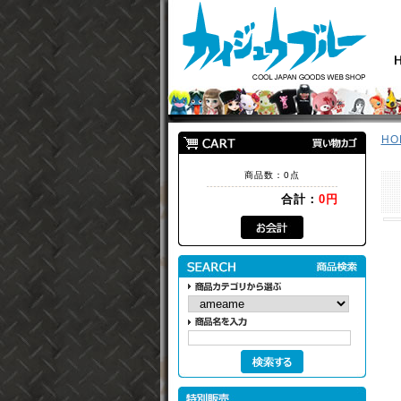
HO
商品数：0点
合計：
0円