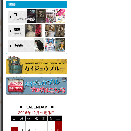
2016年10月の定休日
日
月
火
水
木
金
土
1
2
3
4
5
6
7
8