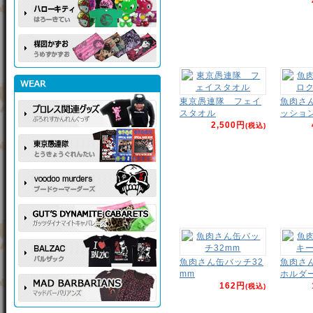
東京愚連隊 フェイ
魚肉さ
スタオル
ッショ
2,500円
(税込)
魚肉さん缶バッチ32
魚肉さ
mm
ホルダ
162円
(税込)