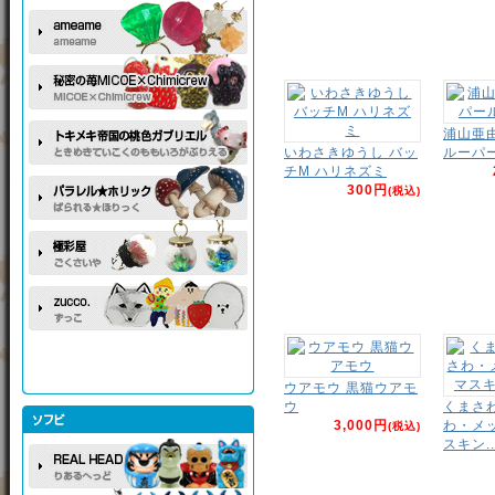
浦山亜
いわさきゆうし バッ
ルーパー
チM ハリネズミ
300円
(税込)
ウアモウ 黒猫ウアモ
ウ
くまさ
3,000円
わ・メ
(税込)
スキン..