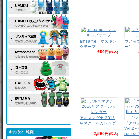
ameame マスキン
ウアモ
グテープ
ー4
650円
(税込)
アルスマグナ 2016
年スクールカレンダ
「クロ
ー
Vol.2～
2,500円
romise!
(税込)