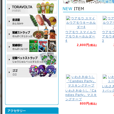
ウアモウ スマイルウ
ウアモ
アモウキーホルダー
アモウ
4
3
2,800円
(税込)
いわさ
いわさきゆうし『Ca
トバッ
ndies Party』マスキ
ングテープ
800円
(税込)