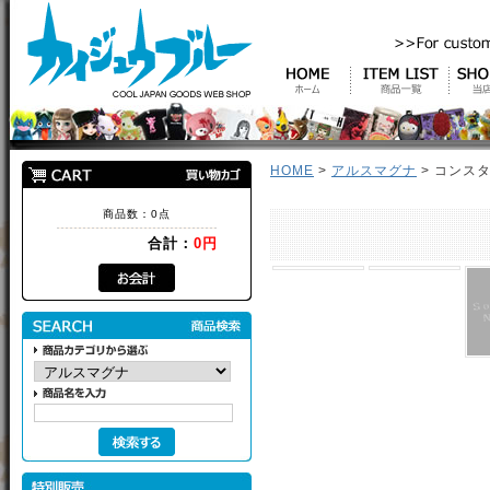
HOME
>
アルスマグナ
> コンス
商品数：0点
合計：
0円