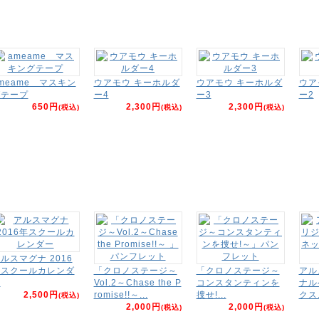
meame マスキン
ウアモウ キーホルダ
ウアモウ キーホルダ
ウア
グテープ
ー4
ー3
ー2
650円
2,300円
2,300円
(税込)
(税込)
(税込)
ルスマグナ 2016
年スクールカレンダ
「クロノステージ～
「クロノステージ～
アル
ー
Vol.2～Chase the P
コンスタンティンを
ナル
2,500円
romise!!～...
捜せ!...
クス.
(税込)
2,000円
2,000円
(税込)
(税込)