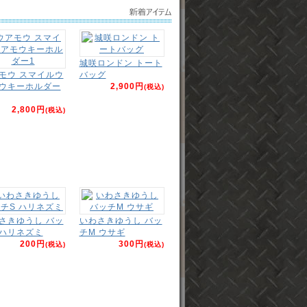
城咲ロンドン トート
モウ スマイルウ
バッグ
ウキーホルダー
2,900円
(税込)
2,800円
(税込)
さきゆうし バッ
いわさきゆうし バッ
 ハリネズミ
チM ウサギ
200円
300円
(税込)
(税込)