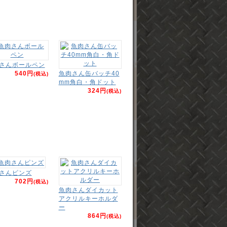
さんボールペン
540円
魚肉さん缶バッチ40
(税込)
mm角白・角ドット
324円
(税込)
さんピンズ
702円
(税込)
魚肉さんダイカット
アクリルキーホルダ
ー
864円
(税込)