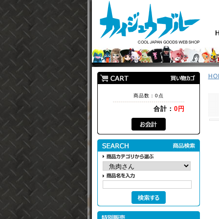
HO
商品数：0点
合計：
0円