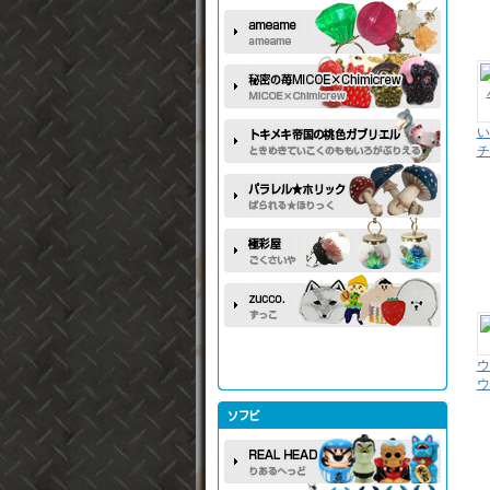
い
チ
ウ