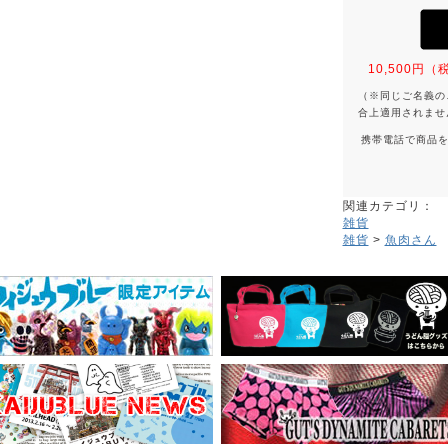
10,500
（※同じご名義の
合上適用されませ
携帯電話で商品
関連カテゴリ：
雑貨
雑貨
>
魚肉さん