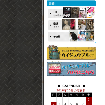
2016年10月の定休日
日
月
火
水
木
金
土
1
2
3
4
5
6
7
8