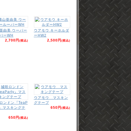
亜由美 ウーパー
ウアモウ キーホルダ
パーWH
ーHW2
2,700円
2,500円
(税込)
(税込)
ウアモウ マスキン
ロンドン『TeaP
グテープ
ty』マスキングテ
650円
(税込)
650円
(税込)