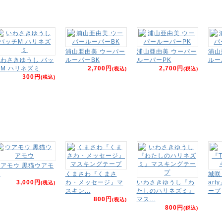
浦山亜由美 ウーパー
浦山亜由美 ウーパー
浦山
わさきゆうし バッ
ルーパーBK
ルーパーPK
ルー
M ハリネズミ
2,700円
2,700円
(税込)
(税込)
300円
(税込)
アモウ 黒猫ウアモ
ウ
くまさわ『くまさ
城咲
3,000円
わ・メッセージ』マ
いわさきゆうし『わ
ar
(税込)
スキン...
たしのハリネズミ』
ープ
800円
マス...
(税込)
800円
(税込)