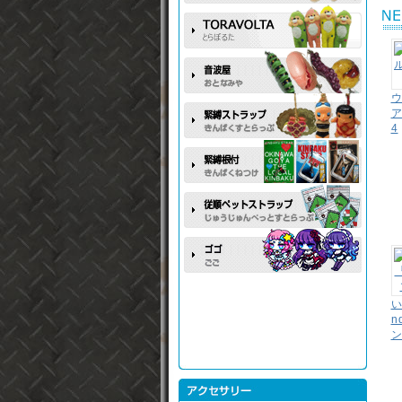
ウ
4
い
n