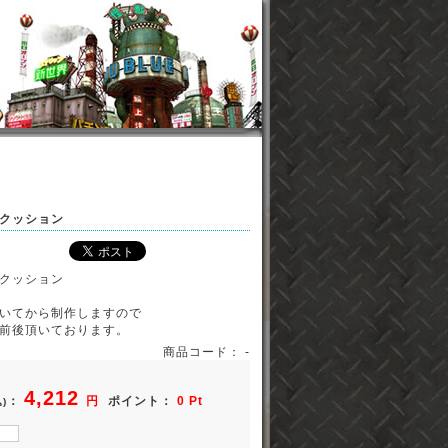
クッション
クッション
いてから制作しますので
前後頂いております。
商品コード： -
4,212
：
円
ポイント：
0 Pt
)