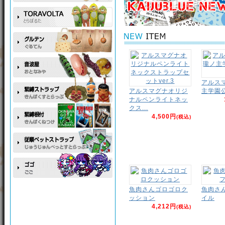
アルス
アルスマグナオリジ
主学園
ナルペンライトネッ
クス...
4,500円
(税込)
魚肉さんゴロゴロク
魚肉さ
ッション
イル
4,212円
(税込)