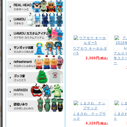
ウアモウ キーホルダ
ー5
アルスマ
2,300円
年スク
(税込)
ー
くまさわ ナップサ
くまさ
ック
ト
4,320円
(税込)