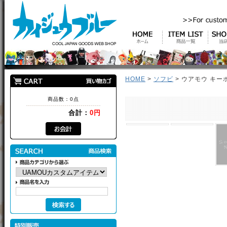
HOME
>
ソフビ
> ウアモウ キー
商品数：0点
合計：
0円