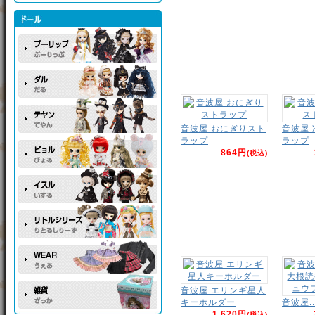
音波屋 おにぎりスト
音波屋
ラップ
ラップ
864円
(税込)
音波屋 エリンギ星人
キーホルダー
音波屋..
1,620円
(税込)