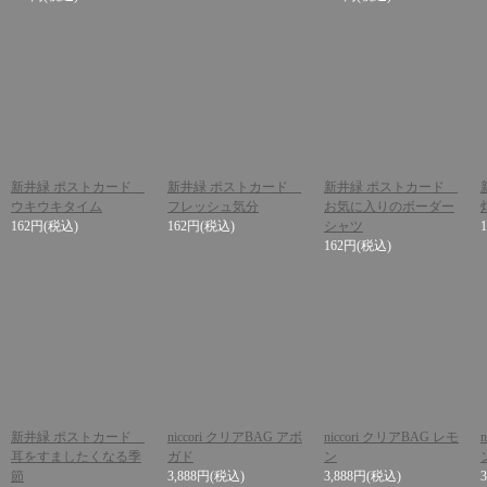
新井緑 ポストカード
新井緑 ポストカード
新井緑 ポストカード
ウキウキタイム
フレッシュ気分
お気に入りのボーダー
162円
(税込)
162円
(税込)
シャツ
162円
(税込)
新井緑 ポストカード
niccori クリアBAG アボ
niccori クリアBAG レモ
耳をすましたくなる季
ガド
ン
節
3,888円
(税込)
3,888円
(税込)