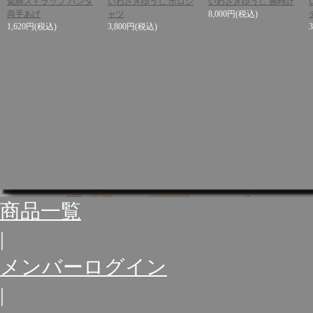
緊縛ストラップ パンダ
いわさきゆうし ポロシ
いわさきゆうし 腕時計
両手あげ
ャツ
8,000円
(税込)
1,620円
(税込)
3,800円
(税込)
商品一覧
|
メンバーログイン
|