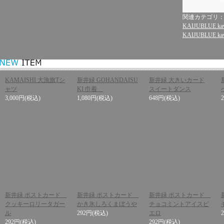
スマホで
関連カテゴリ
KAIJUBLUE kaw
KAIJUBLUE kaw
KAMAISHI 大漁旗Tシ
新井緑 GOHANDAISU
新井緑 大きいカード
ャツ
KI 巾着
スイートダンス
3,000円
(税込)
1,080円
(税込)
648円
(税込)
新井緑 ポストカード
新井緑 ポストカード
新井緑 ポストカード
クッキーロリータガー
かき氷しろくまぼうや
チョコミントアイスピ
ル
292円
(税込)
エロ
292円
(税込)
292円
(税込)