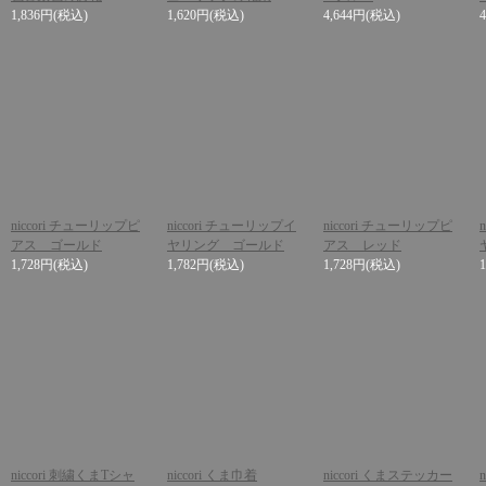
1,836円
(税込)
1,620円
(税込)
4,644円
(税込)
niccori チューリップピ
niccori チューリップイ
niccori チューリップピ
アス ゴールド
ヤリング ゴールド
アス レッド
1,728円
(税込)
1,782円
(税込)
1,728円
(税込)
niccori 刺繍くまTシャ
niccori くま巾着
niccori くまステッカー
n