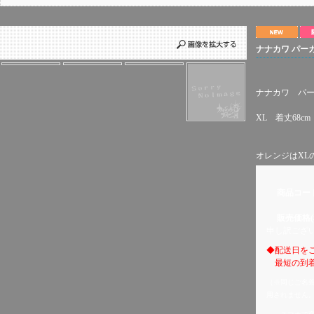
ナナカワ パー
ナナカワ パ
XL 着丈68cm
オレンジはXL
商品コー
販売価格(
申し訳ござ
◆配送日を
最短の到着
（※同じご名
用されません