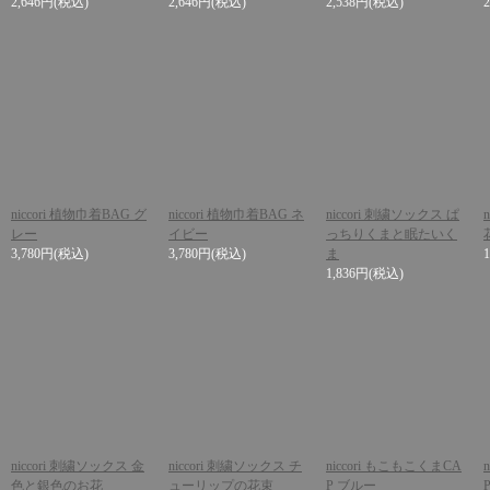
2,646円
(税込)
2,646円
(税込)
2,538円
(税込)
niccori 植物巾着BAG グ
niccori 植物巾着BAG ネ
niccori 刺繍ソックス ぱ
レー
イビー
っちりくまと眠たいく
3,780円
(税込)
3,780円
(税込)
ま
1,836円
(税込)
niccori 刺繍ソックス 金
niccori 刺繍ソックス チ
niccori もこもこくまCA
色と銀色のお花
ューリップの花束
P ブルー