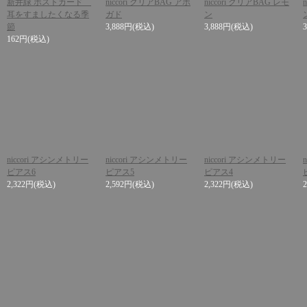
新井緑 ポストカード
niccori クリアBAG アボ
niccori クリアBAG レモ
耳をすましたくなる季
ガド
ン
節
3,888円
(税込)
3,888円
(税込)
162円
(税込)
niccori アシンメトリー
niccori アシンメトリー
niccori アシンメトリー
ピアス6
ピアス5
ピアス4
2,322円
(税込)
2,592円
(税込)
2,322円
(税込)