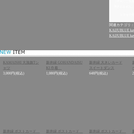
（※同じご名
用されません
スマホで
関連カテゴリ
KAIJUBLUE kaw
KAIJUBLUE kaw
KAMAISHI 大漁旗Tシ
新井緑 GOHANDAISU
新井緑 大きいカード
ャツ
KI 巾着
スイートダンス
3,000円
(税込)
1,080円
(税込)
648円
(税込)
新井緑 ポストカード
新井緑 ポストカード
新井緑 ポストカード