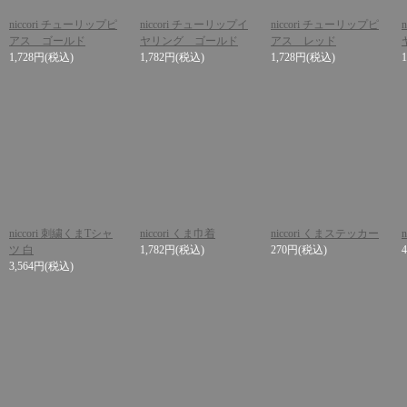
niccori チューリップピ
niccori チューリップイ
niccori チューリップピ
アス ゴールド
ヤリング ゴールド
アス レッド
1,728円
(税込)
1,782円
(税込)
1,728円
(税込)
niccori 刺繍くまTシャ
niccori くま巾着
niccori くまステッカー
n
ツ 白
1,782円
(税込)
270円
(税込)
3,564円
(税込)