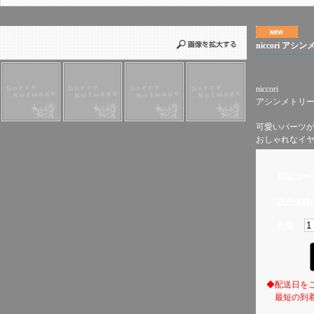
niccori ア
niccori
アシンメトリ
可愛いパーツ
おしゃれなイ
商品コー
販売価格(
数量：
◆配送日を
最短の到着