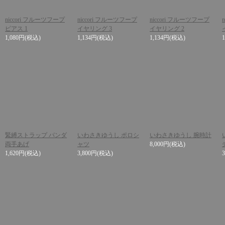
niccori フルーツフープ
niccori フルーツフープ
niccori フルーツフープ
ピアス 1
イヤリング 3
イヤリング 2
1,080円
(税込)
1,134円
(税込)
1,134円
(税込)
緊縛ストラップ パンダ
いわさきゆうし ポロシ
いわさきゆうし 腕時計
両手あげ
ャツ
8,000円
(税込)
1,620円
(税込)
3,800円
(税込)