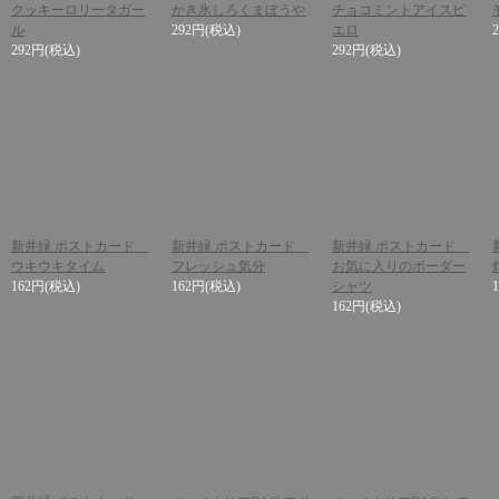
クッキーロリータガー
かき氷しろくまぼうや
チョコミントアイスピ
ル
292円
(税込)
エロ
292円
(税込)
292円
(税込)
新井緑 ポストカード
新井緑 ポストカード
新井緑 ポストカード
ウキウキタイム
フレッシュ気分
お気に入りのボーダー
162円
(税込)
162円
(税込)
シャツ
162円
(税込)