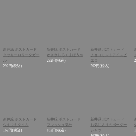
新井緑 ポストカード
新井緑 ポストカード
新井緑 ポストカード
クッキーロリータガー
かき氷しろくまぼうや
チョコミントアイスピ
ル
292円
(税込)
エロ
292円
(税込)
292円
(税込)
新井緑 ポストカード
新井緑 ポストカード
新井緑 ポストカード
ウキウキタイム
フレッシュ気分
お気に入りのボーダー
162円
(税込)
162円
(税込)
シャツ
162円
(税込)