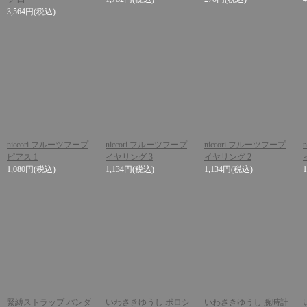
3,564円
(税込)
niccori フルーツフープ
niccori フルーツフープ
niccori フルーツフープ
ピアス 1
イヤリング 3
イヤリング 2
1,080円
(税込)
1,134円
(税込)
1,134円
(税込)
緊縛ストラップ パンダ
いわさきゆうし ポロシ
いわさきゆうし 腕時計