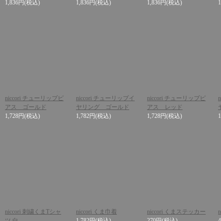
1,836円
(税込)
1,836円
(税込)
1,836円
(税込)
niccori チューリップピ
niccori チューリップイ
niccori チューリップピ
アス ゴールド
ヤリング ゴールド
アス レッド
1,728円
(税込)
1,782円
(税込)
1,728円
(税込)
niccori 刺繍くまTシャ
niccori くま巾着
niccori くまステッカー
n
ツ 白
1,782円
(税込)
270円
(税込)