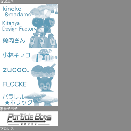
音波屋">
素粒子男子
プロレス