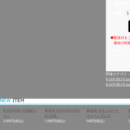
販売価格(
数量：
◆配送日を
最短の到着
（※同じご名
用されません
スマホで
関連カテゴリ
KAIJUBLUE kaw
KAIJUBLUE kaw
KAMAISHI 大漁旗Tシ
新井緑 GOHANDAISU
新井緑 大きいカード
ャツ
KI 巾着
スイートダンス
3,000円
(税込)
1,080円
(税込)
648円
(税込)