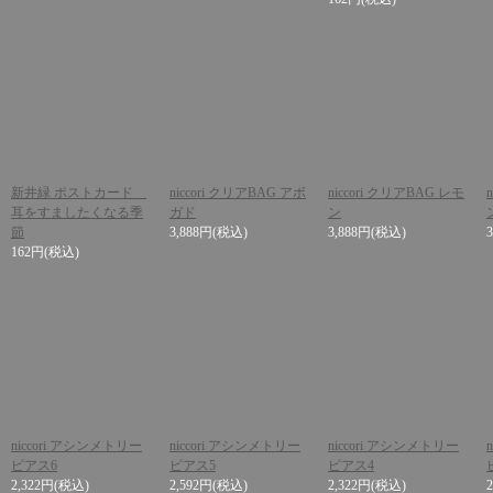
新井緑 ポストカード
niccori クリアBAG アボ
niccori クリアBAG レモ
耳をすましたくなる季
ガド
ン
節
3,888円
(税込)
3,888円
(税込)
162円
(税込)
niccori アシンメトリー
niccori アシンメトリー
niccori アシンメトリー
ピアス6
ピアス5
ピアス4
2,322円
(税込)
2,592円
(税込)
2,322円
(税込)