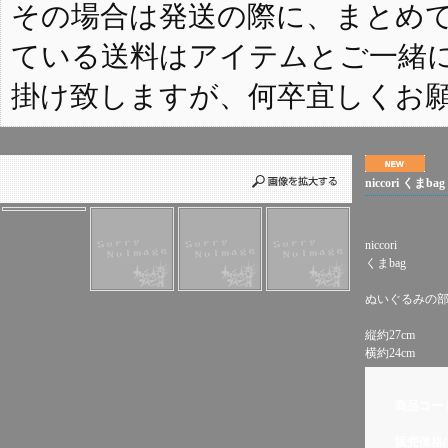
その場合は発送の際に、まとめ
ている送料はアイテムとご一緒
掛け致しますが、何卒宜しくお
niccori くまbag
niccori
くまbag
ぬいぐるみの
縦約27cm
横約24cm
商品コー
販売価格(