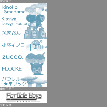
音波屋">
素粒子男子
プロレス