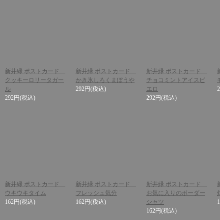
新井緑 ポストカード
新井緑 ポストカード
新井緑 ポストカード
クッキーロリータガー
かき氷しろくまぼうや
チョコミントアイスピ
ル
292円
(税込)
エロ
292円
(税込)
292円
(税込)
新井緑 ポストカード
新井緑 ポストカード
新井緑 ポストカード
ウキウキタイム
フレッシュ気分
お気に入りのボーダー
162円
(税込)
162円
(税込)
シャツ
162円
(税込)