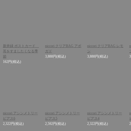
新井緑 ポストカード
niccori クリアBAG アボ
niccori クリアBAG レモ
耳をすましたくなる季
ガド
ン
節
3,888円
(税込)
3,888円
(税込)
162円
(税込)
niccori アシンメトリー
niccori アシンメトリー
niccori アシンメトリー
ピアス6
ピアス5
ピアス4
2,322円
(税込)
2,592円
(税込)
2,322円
(税込)