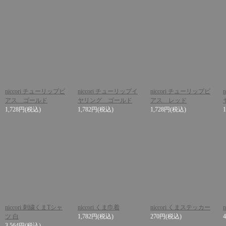
niccori チューリップピ
niccori チューリップイ
niccori チューリップピ
アス ゴールド
ヤリング ゴールド
アス レッド
1,728円
(税込)
1,782円
(税込)
1,728円
(税込)
niccori 刺繍くまTシャ
niccori くま巾着
niccori くまステッカー
n
ツ 白
1,782円
(税込)
270円
(税込)
3,564円
(税込)