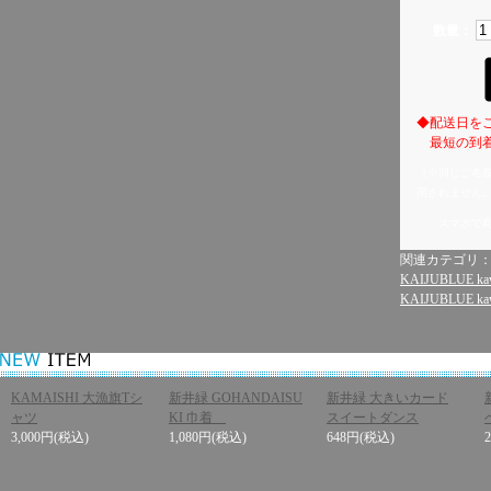
数量：
◆配送日を
最短の到着
（※同じご名
用されません
スマホで
関連カテゴリ
KAIJUBLUE kaw
KAIJUBLUE kaw
KAMAISHI 大漁旗Tシ
新井緑 GOHANDAISU
新井緑 大きいカード
ャツ
KI 巾着
スイートダンス
3,000円
(税込)
1,080円
(税込)
648円
(税込)