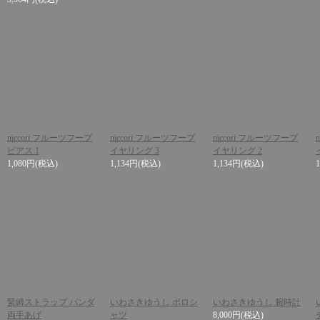
niccori フルーツフープ
niccori フルーツフープ
niccori フルーツフープ
ピアス 1
イヤリング 3
イヤリング 2
1,080円
(税込)
1,134円
(税込)
1,134円
(税込)
緊縛ストラップ パンダ
いわさきゆうし ポロシ
いわさきゆうし 腕時計
両手あげ
ャツ
8,000円
(税込)