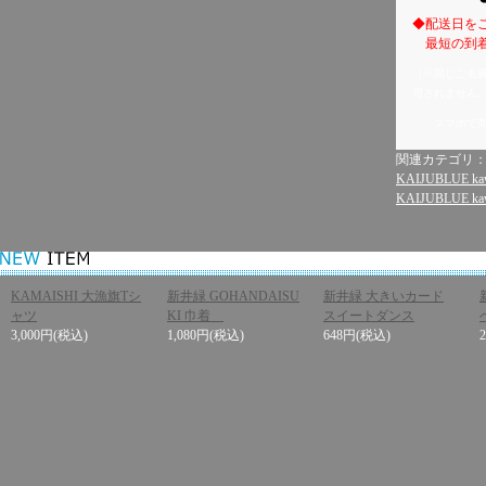
◆配送日を
最短の到着
（※同じご名
用されません
スマホで
関連カテゴリ
KAIJUBLUE kaw
KAIJUBLUE kaw
KAMAISHI 大漁旗Tシ
新井緑 GOHANDAISU
新井緑 大きいカード
ャツ
KI 巾着
スイートダンス
3,000円
(税込)
1,080円
(税込)
648円
(税込)