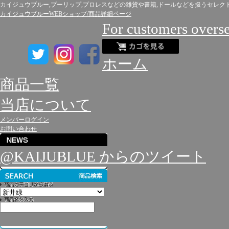
カイジュウブルー,プーリップ,プロレスなどの雑貨や書籍,ドールなどを扱うセレク
カイジュウブルーWEBショップ/商品詳細ページ
For customers overs
ホーム
商品一覧
当店について
メンバーログイン
お問い合わせ
@KAIJUBLUE からのツイート