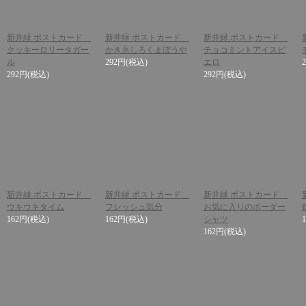
新井緑 ポストカード
新井緑 ポストカード
新井緑 ポストカード
クッキーロリータガー
かき氷しろくまぼうや
チョコミントアイスピ
ル
292円
(税込)
エロ
292円
(税込)
292円
(税込)
新井緑 ポストカード
新井緑 ポストカード
新井緑 ポストカード
ウキウキタイム
フレッシュ気分
お気に入りのボーダー
162円
(税込)
162円
(税込)
シャツ
162円
(税込)