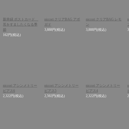
新井緑 ポストカード
niccori クリアBAG アボ
niccori クリアBAG レモ
耳をすましたくなる季
ガド
ン
節
3,888円
(税込)
3,888円
(税込)
162円
(税込)
niccori アシンメトリー
niccori アシンメトリー
niccori アシンメトリー
ピアス6
ピアス5
ピアス4
2,322円
(税込)
2,592円
(税込)
2,322円
(税込)