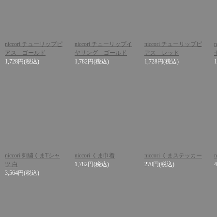
niccori チューリップピ
niccori チューリップイ
niccori チューリップピ
アス ゴールド
ヤリング ゴールド
アス レッド
1,728円
(税込)
1,782円
(税込)
1,728円
(税込)
niccori 刺繍くまTシャ
niccori くま巾着
niccori くまステッカー
n
ツ 白
1,782円
(税込)
270円
(税込)
3,564円
(税込)