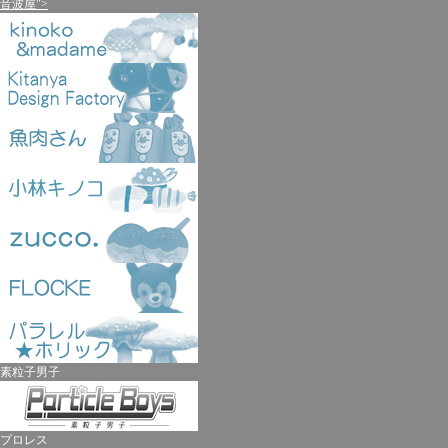
音波屋">
素粒子男子
プロレス