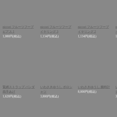
niccori フルーツフープ
niccori フルーツフープ
niccori フルーツフープ
ピアス 1
イヤリング 3
イヤリング 2
1,080円
(税込)
1,134円
(税込)
1,134円
(税込)
緊縛ストラップ パンダ
いわさきゆうし ポロシ
いわさきゆうし 腕時計
両手あげ
ャツ
8,000円
(税込)
1,620円
(税込)
3,800円
(税込)