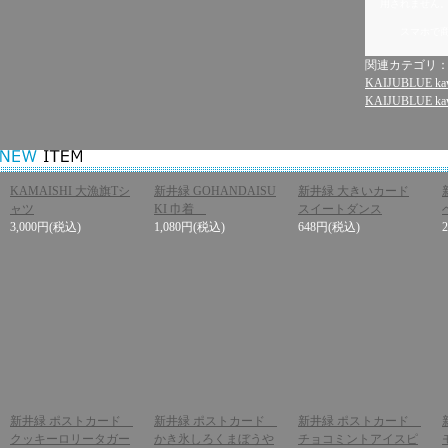
用されません
スマホで
関連カテゴリ
KAIJUBLUE kaw
KAIJUBLUE kaw
KAMAISHI 大漁旗Tシ
新井緑 GOHANDAISU
新井緑 大きいカード
ャツ
KI 巾着
スイートダンス
3,000円
(税込)
1,080円
(税込)
648円
(税込)
新井緑 ポストカード
新井緑 ポストカード
新井緑 ポストカード
クッキーロリータガー
かき氷しろくまぼうや
チョコミントアイスピ