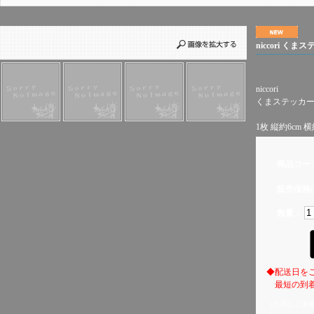
niccori くま
niccori
くまステッカ
1枚 縦約6cm 横
商品コー
販売価格(
数量：
◆配送日を
最短の到着
（※同じご名