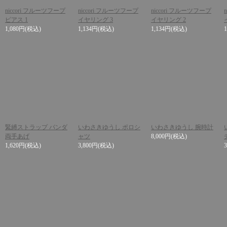
niccori フルーツフープ
niccori フルーツフープ
niccori フルーツフープ
ピアス 1
イヤリング 3
イヤリング 2
1,080円
(税込)
1,134円
(税込)
1,134円
(税込)
緊縛ストラップ パンダ
いわさきゆうし ポロシ
いわさきゆうし 腕時計
両手あげ
ャツ
8,000円
(税込)
1,620円
(税込)
3,800円
(税込)