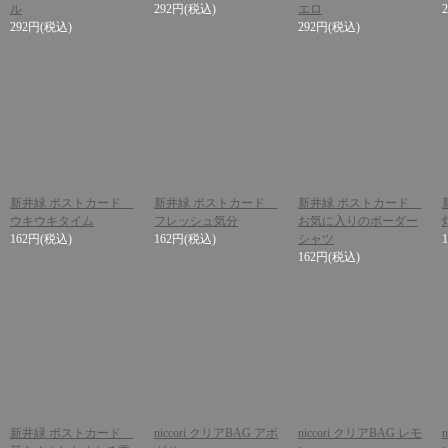
ル
292円
(税込)
エロ
292円
(税込)
292円
(税込)
新井緑 ポストカード
新井緑 ポストカード
新井緑 ポストカード
ウキウキタイム
フレッシュ気分
お気に入りのボーダー
162円
(税込)
162円
(税込)
シャツ
162円
(税込)
新井緑 ポストカード
niccori クリアBAG アボ
niccori クリアBAG レモ