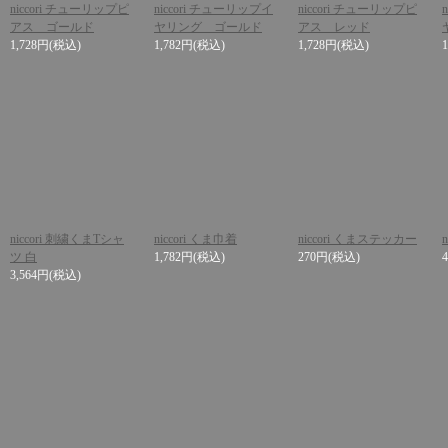
niccori チューリップピ
niccori チューリップイ
niccori チューリップピ
アス ゴールド
ヤリング ゴールド
アス レッド
1,728円
(税込)
1,782円
(税込)
1,728円
(税込)
niccori 刺繍くまTシャ
niccori くま巾着
niccori くまステッカー
n
ツ 白
1,782円
(税込)
270円
(税込)
3,564円
(税込)