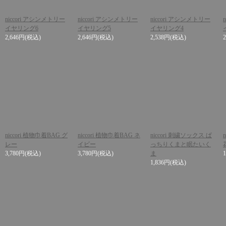
niccori アシンメトリー
niccori アシンメトリー
niccori アシンメトリー
イヤリング6
イヤリング5
イヤリング4
2,646円
(税込)
2,646円
(税込)
2,538円
(税込)
niccori 植物巾着BAG グ
niccori 植物巾着BAG ネ
niccori 刺繍ソックス ぱ
レー
イビー
っちりくまと眠たいく
3,780円
(税込)
3,780円
(税込)
ま
1,836円
(税込)