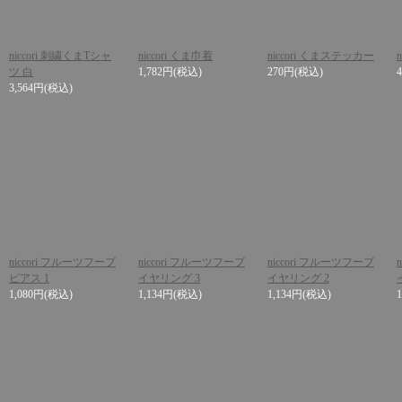
niccori 刺繍くまTシャ
niccori くま巾着
niccori くまステッカー
n
ツ 白
1,782円
(税込)
270円
(税込)
3,564円
(税込)
niccori フルーツフープ
niccori フルーツフープ
niccori フルーツフープ
ピアス 1
イヤリング 3
イヤリング 2
1,080円
(税込)
1,134円
(税込)
1,134円
(税込)