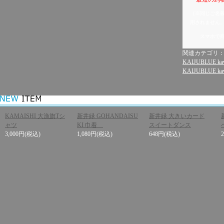
（※同じご名
用されません
スマホで
関連カテゴリ
KAIJUBLUE kaw
KAIJUBLUE kaw
KAMAISHI 大漁旗Tシ
新井緑 GOHANDAISU
新井緑 大きいカード
ャツ
KI 巾着
スイートダンス
3,000円
(税込)
1,080円
(税込)
648円
(税込)