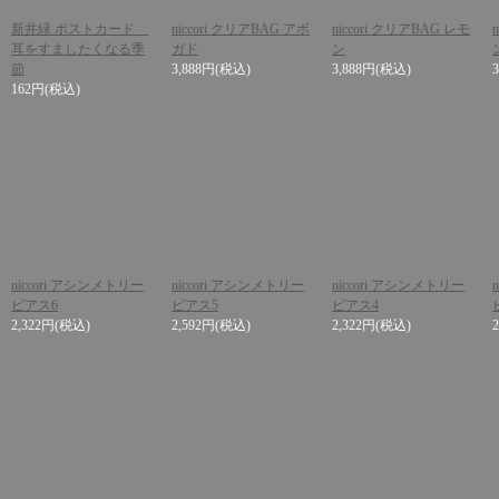
新井緑 ポストカード
niccori クリアBAG アボ
niccori クリアBAG レモ
耳をすましたくなる季
ガド
ン
節
3,888円
(税込)
3,888円
(税込)
162円
(税込)
niccori アシンメトリー
niccori アシンメトリー
niccori アシンメトリー
ピアス6
ピアス5
ピアス4
2,322円
(税込)
2,592円
(税込)
2,322円
(税込)