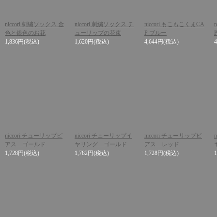
niccori 刺繍ソックス 金
niccori 刺繍ソックス チ
niccori もこもこくまCA
色と銀色のお花
ューリップの花束
P ブルー
1,836円
(税込)
1,620円
(税込)
4,644円
(税込)
niccori チューリップピ
niccori チューリップイ
niccori チューリップピ
アス ゴールド
ヤリング ゴールド
アス レッド
1,728円
(税込)
1,782円
(税込)
1,728円
(税込)