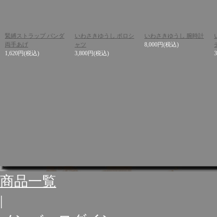
緊縛ストラップ パンダ
いわさきゆうし ポロシ
いわさきゆうし 腕時計
両手あげ
ャツ
8,000円
(税込)
1,620円
(税込)
3,800円
(税込)
商品一覧
|