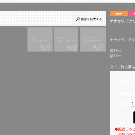
ナナカワ アク
ナナカワ ア
縦17cm
横13cm
立てて飾る事
商品コー
販売価格(
数量：
◆配送日を
最短の到着