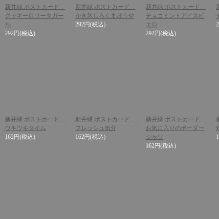
新井緑 ポストカード
新井緑 ポストカード
新井緑 ポストカード
クッキーロリータガー
かき氷しろくまぼうや
チョコミントアイスピ
ル
292円
(税込)
エロ
292円
(税込)
292円
(税込)
新井緑 ポストカード
新井緑 ポストカード
新井緑 ポストカード
ウキウキタイム
フレッシュ気分
お気に入りのボーダー
162円
(税込)
162円
(税込)
シャツ
162円
(税込)