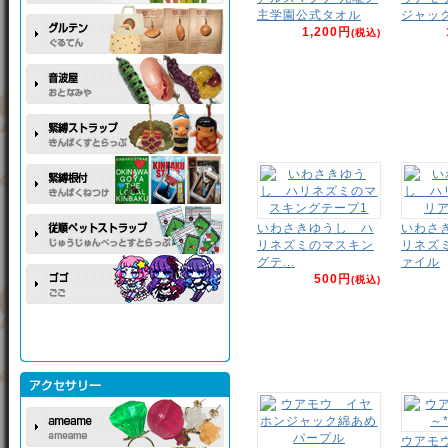
主学園公式タオル
ジャッ
1,200円
(税込)
いわさきゆうし ハ
いわさ
リネズミのマスキン
リネズ
グテ...
ァイル
500円
(税込)
ウアモ