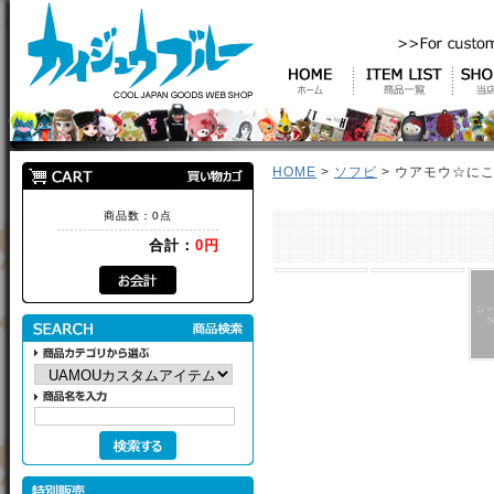
HOME
>
ソフビ
> ウアモウ☆にこ
商品数：0点
合計：
0円