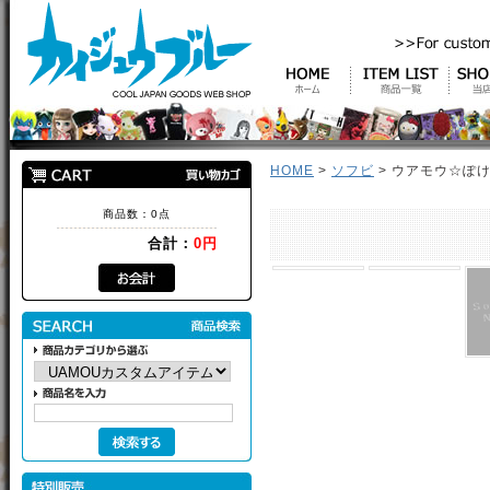
HOME
>
ソフビ
> ウアモウ☆ぽけ
商品数：0点
合計：
0円