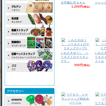
主学園公式タオル
ジャッ
1,200円
(税込)
いわさきゆうし ハ
いわさ
リネズミのマスキン
リネズ
グテ...
ァイル
500円
(税込)
ウアモ