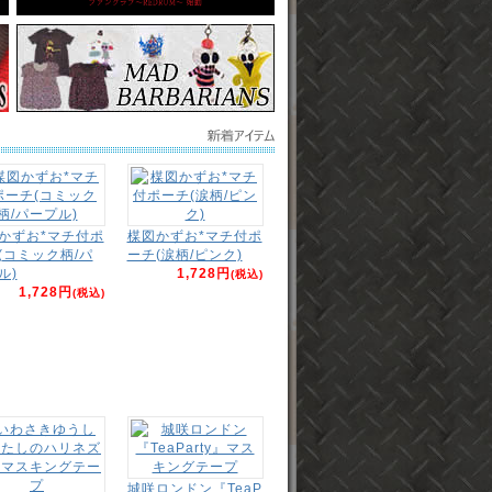
かずお*マチ付ポ
楳図かずお*マチ付ポ
(コミック柄/パ
ーチ(涙柄/ピンク)
ル)
1,728円
(税込)
1,728円
(税込)
城咲ロンドン『TeaP