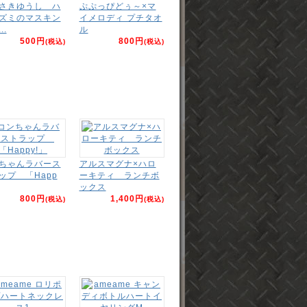
さきゆうし ハ
ぷぷっぴどぅ～×マ
ズミのマスキン
イメロディ プチタオ
..
ル
500円
800円
(税込)
(税込)
ちゃんラバース
アルスマグナ×ハロ
ップ 「Happ
ーキティ ランチボ
ックス
800円
1,400円
(税込)
(税込)