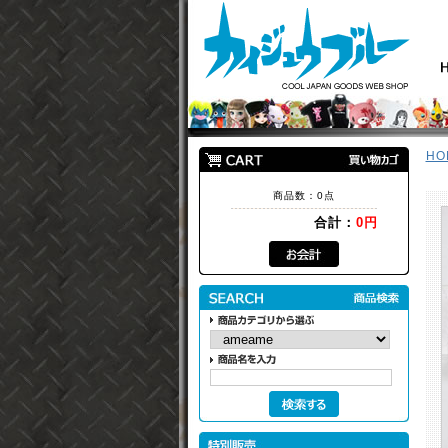
HO
商品数：0点
合計：
0円