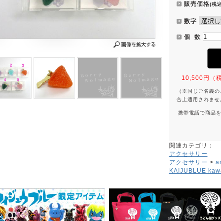
販売価格
(税込
数字
個 数
10,500
（※同じご名義の
合上適用されませ
携帯電話で商品
関連カテゴリ：
アクセサリー
アクセサリー
>
a
KAIJUBLUE kawa