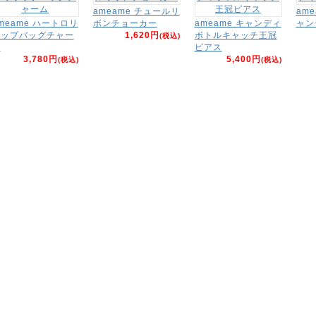
ameame チュールリ
am
meame ハートロリ
ボンチョーカー
ameame キャンディ
ャン
ポップバッグチャー
1,620円
ボトルキャッチ王冠
(税込)
ム
ピアス
3,780円
5,400円
(税込)
(税込)