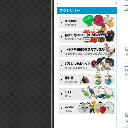
ー
ン
ス
a