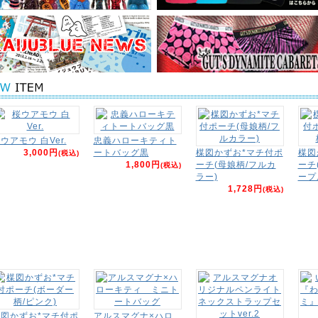
ウアモウ 白Ver.
忠義ハローキティト
3,000円
ートバッグ黒
楳図かずお*マチ付ポ
楳図
(税込)
1,800円
ーチ(母娘柄/フルカ
ーチ
(税込)
ラー)
ープ
1,728円
(税込)
図かずお*マチ付ポ
アルスマグナ×ハロ