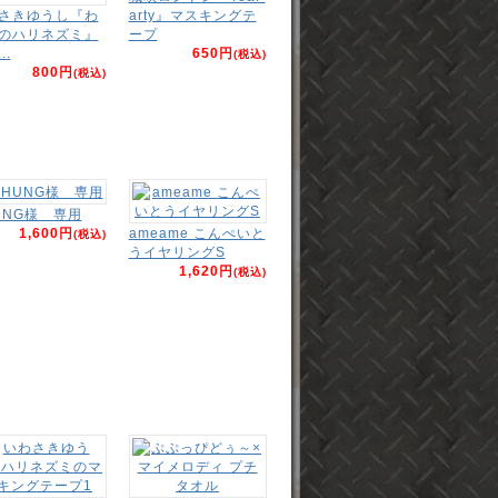
さきゆうし『わ
arty』マスキングテ
のハリネズミ』
ープ
..
650円
(税込)
800円
(税込)
UNG様 専用
1,600円
ameame こんぺいと
(税込)
うイヤリングS
1,620円
(税込)