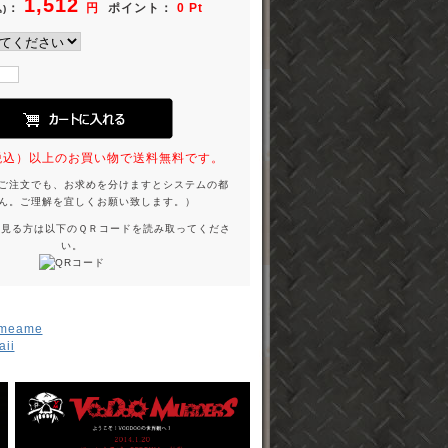
1,512
：
円
ポイント：
0 Pt
)
円（税込）以上のお買い物で送料無料です。
ご注文でも、お求めを分けますとシステムの都
ん。ご理解を宜しくお願い致します。）
を見る方は以下のＱＲコードを読み取ってくださ
い。
meame
ii