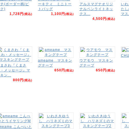
チ(ボーダー柄/ピ
ーキティ ミニトー
アルスマグナオリジ
いわ
ク)
トバッグ
ナルペンライトネッ
たし
1,728円
1,100円
クス...
マス.
(税込)
(税込)
4,500円
(税込)
CH
ameame マスキン
ウアモウ マスキン
くまさわ『くまさ
グテープ
グテープ
わ・メッセージ』マ
650円
650円
(税込)
(税込)
キン...
800円
(税込)
meame こんぺいと