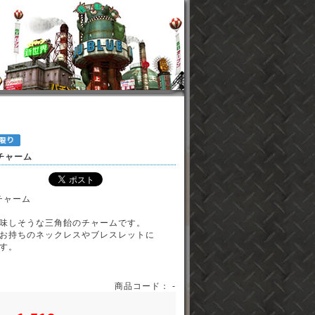
飴チャーム
飴チャーム
味しそうな三角飴のチャームです。
お持ちのネックレスやブレスレットに
す。
商品コード： -