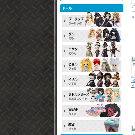
ア
ー
ェ
a
M