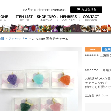
ME
>
アクセサリー
> ameame 三角飴チャーム
ameame 三角
ameame 三角
お砂糖がついた美
チャームなので、
付けても可愛いで
三角飴:約2.5cm