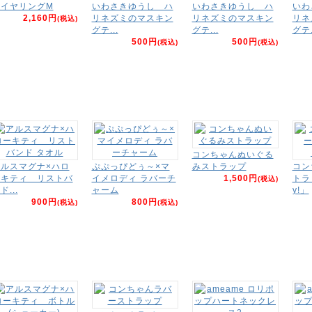
うイヤリングM
いわさきゆうし ハ
いわさきゆうし ハ
いわ
2,160円
リネズミのマスキン
リネズミのマスキン
リネ
(税込)
グテ...
グテ...
グテ.
500円
500円
(税込)
(税込)
コンちゃんぬいぐる
ルスマグナ×ハロ
ぷぷっぴどぅ～×マ
みストラップ
コン
ーキティ リストバ
イメロディ ラバーチ
1,500円
トラ
(税込)
ド...
ャーム
y!」
900円
800円
(税込)
(税込)