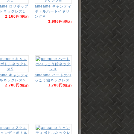
eame ロリポップ
ameame キャンディ
トネックレス1
ボトルハートイヤリ
2,160円
ングM
(税込)
3,996円
(税込)
eame キャンディ
ameame ハートのべ
ルネックレスS
っこう飴ネックレス
2,700円
3,780円
(税込)
(税込)