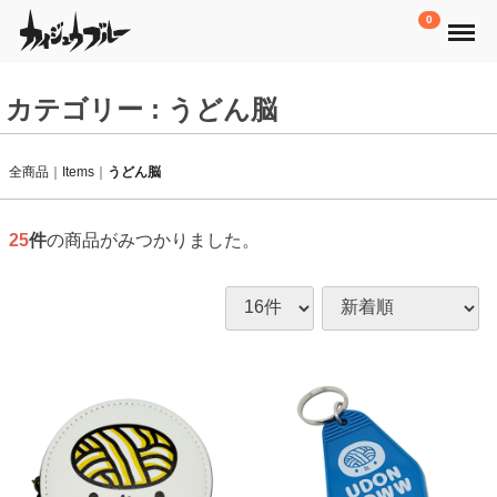
Menu
0
カテゴリー : うどん脳
全商品
Items
うどん脳
25
件
の商品がみつかりました。