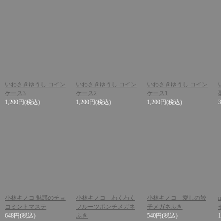
いわさきゆうし コイン
いわさきゆうし コイン
いわさきゆうし コイン
ケース3
ケース2
ケース1
1,200円
(税込)
1,200円
(税込)
1,200円
(税込)
小林キノコ 魅惑のチョ
小林キノコ わくわく
小林キノコ 愛しの餃
コミントマステ
フルーツポンチメガネ
子メガネふき
648円
(税込)
ふき
540円
(税込)