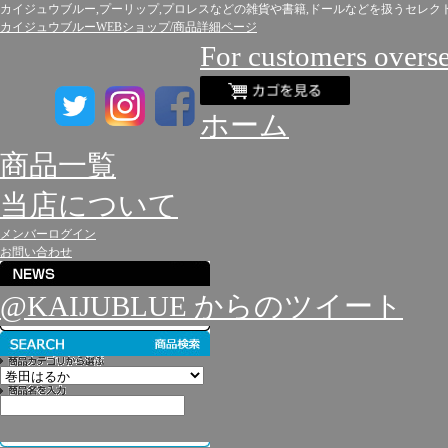
カイジュウブルー,プーリップ,プロレスなどの雑貨や書籍,ドールなどを扱うセレク
カイジュウブルーWEBショップ/商品詳細ページ
For customers overs
ホーム
商品一覧
当店について
メンバーログイン
お問い合わせ
@KAIJUBLUE からのツイート