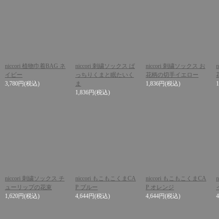
niccori 植物巾着BAG ネ
niccori 刺繍ソックス ぱ
niccori 刺繍ソックス お
イビー
っちりくまと眠たいく
花柄の切手イエロー
3,780円
(税込)
ま
1,836円
(税込)
1,836円
(税込)
niccori 刺繍ソックス チ
niccori もこもこくまCA
niccori もこもこくまCA
ューリップの花束
P ブルー
P オレンジ
1,620円
(税込)
4,644円
(税込)
4,644円
(税込)