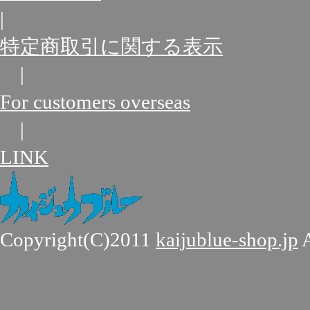
|
特定商取引に関する表示
|
For customers overseas
|
LINK
Copyright(C)2011
kaijublue-shop.jp
A