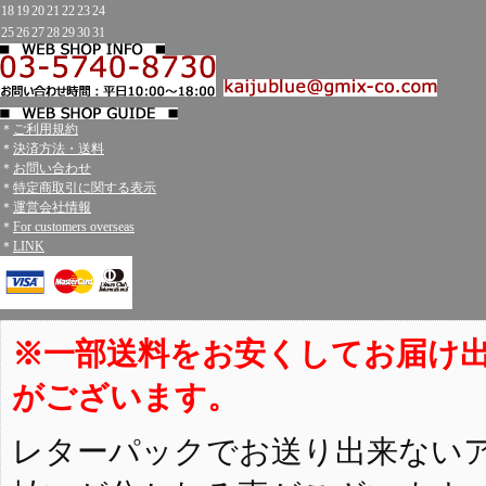
18
19
20
21
22
23
24
25
26
27
28
29
30
31
＊
ご利用規約
＊
決済方法・送料
＊
お問い合わせ
＊
特定商取引に関する表示
＊
運営会社情報
＊
For customers overseas
＊
LINK
※一部送料をお安くしてお届け
がございます。
レターパックでお送り出来ない