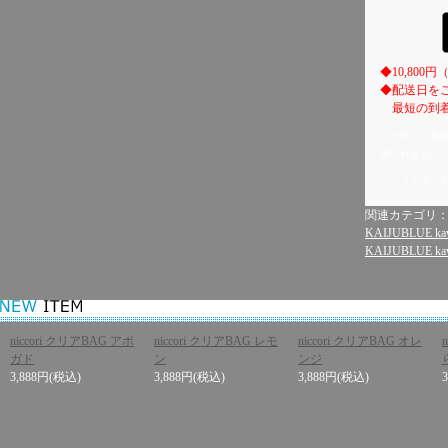
◆10,80
◆配送日を
最短の到着
（※同じご名
用されません
スマホで
関連カテゴリ
KAIJUBLUE kaw
KAIJUBLUE kaw
niccori クリアBAG アボ
niccori クリアBAG レモ
niccori クリアBAG オレ
ガド
ン
ンジ
3,888円
(税込)
3,888円
(税込)
3,888円
(税込)