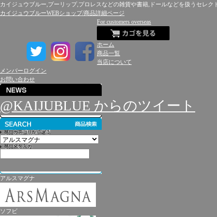
カイジュウブルー,プーリップ,プロレスなどの雑貨や書籍,ドールなどを扱うセレク
カイジュウブルーWEBショップ/商品詳細ページ
For customers overseas
ホーム
商品一覧
当店について
メンバーログイン
お問い合わせ
@KAIJUBLUE からのツイート
アルスマグナ
ソフビ