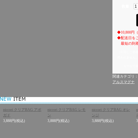
数量：
◆10,80
◆配送日を
最短の到着
（※同じご名
用されません
スマホで
関連カテゴリ
アルスマグナ
niccori クリアBAG アボ
niccori クリアBAG レモ
niccori クリアBAG オレ
ガド
ン
ンジ
3,888円
(税込)
3,888円
(税込)
3,888円
(税込)