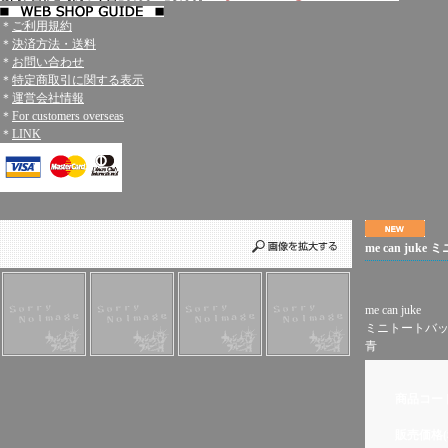
＊
ご利用規約
＊
決済方法・送料
＊
お問い合わせ
＊
特定商取引に関する表示
＊
運営会社情報
＊
For customers overseas
＊
LINK
me can ju
me can juke
ミニトートバ
青
商品コー
販売価格(