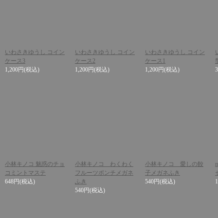
いわさきゆうし コイン
いわさきゆうし コイン
いわさきゆうし コイン
ケース3
ケース2
ケース1
1,200円
(税込)
1,200円
(税込)
1,200円
(税込)
小林キノコ 魅惑のチョ
小林キノコ わくわく
小林キノコ 愛しの餃
コミントマステ
フルーツポンチメガネ
子メガネふき
648円
(税込)
ふき
540円
(税込)
540円
(税込)