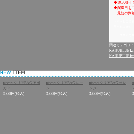
◆10,80
◆配送日を
最短の到着
（※同じご名
用されません
スマホで
関連カテゴリ
KAIJUBLUE kaw
KAIJUBLUE kaw
niccori クリアBAG アボ
niccori クリアBAG レモ
niccori クリアBAG オレ
ガド
ン
ンジ
3,888円
(税込)
3,888円
(税込)
3,888円
(税込)