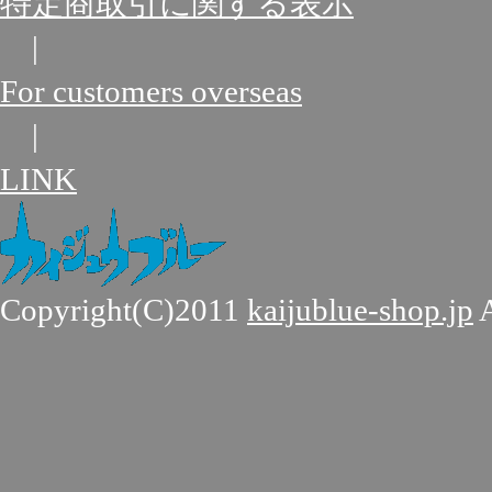
特定商取引に関する表示
|
For customers overseas
|
LINK
Copyright(C)2011
kaijublue-shop.jp
A