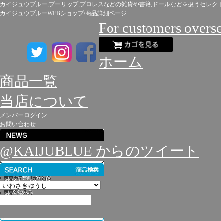
カイジュウブルー,プーリップ,プロレスなどの雑貨や書籍,ドールなどを扱うセレク
カイジュウブルーWEBショップ/商品詳細ページ
For customers overs
ホーム
商品一覧
当店について
メンバーログイン
お問い合わせ
@KAIJUBLUE からのツイート