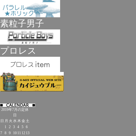
素粒子男子
プロレス
2019年7月の定休
日
日
月
火
水
木
金
土
1
2
3
4
5
6
7
8
9
10
11
12
13