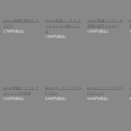
niccori 植物巾着BAG ネ
niccori 刺繍ソックス ぱ
niccori 刺繍ソックス お
イビー
っちりくまと眠たいく
花柄の切手イエロー
3,780円
(税込)
ま
1,836円
(税込)
1,836円
(税込)
niccori 刺繍ソックス チ
niccori もこもこくまCA
niccori もこもこくまCA
ューリップの花束
P ブルー
P オレンジ
1,620円
(税込)
4,644円
(税込)
4,644円
(税込)