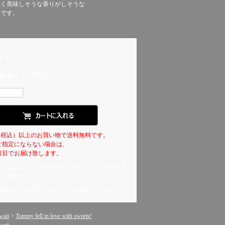
甘く美味しそうな香りがしそうな
チです。
ド：
-
1,944
税込)：
円
0円（税込）以上のお買い物で送料無料です。
ご指定にならない場合は、
日でお届け致します。
義のご注文でも、お求めを分けますとシステムの都合上適
。ご理解を宜しくお願い致します。）
商品を見る方は以下のQRコードを読み取って下さい。
：
aii
>
Tommy fell in love with sweets!