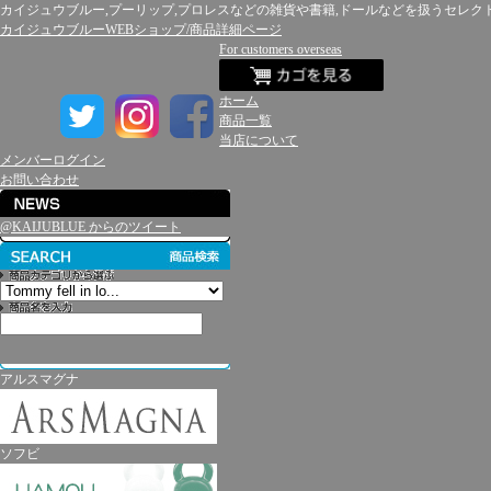
カイジュウブルー,プーリップ,プロレスなどの雑貨や書籍,ドールなどを扱うセレク
カイジュウブルーWEBショップ/商品詳細ページ
For customers overseas
ホーム
商品一覧
当店について
メンバーログイン
お問い合わせ
@KAIJUBLUE からのツイート
アルスマグナ
ソフビ