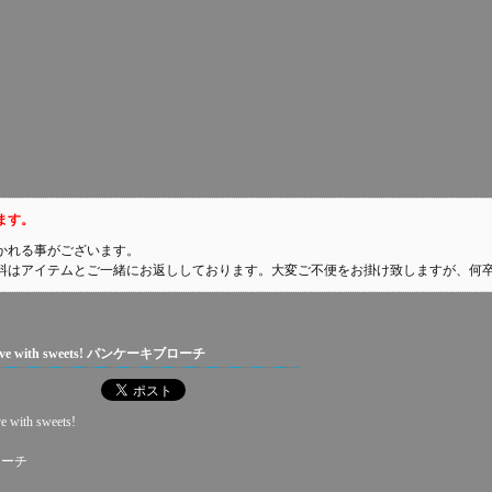
ます。
かれる事がございます。
料はアイテムとご一緒にお返ししております。大変ご不便をお掛け致しますが、何
n love with sweets! パンケーキブローチ
ve with sweets!
ローチ