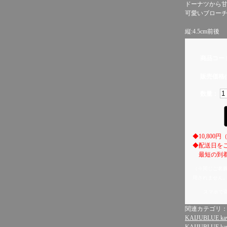
ドーナツから
可愛いブロー
縦:4.5cm前後
商品コー
販売価格(
数量：
◆10,80
◆配送日を
最短の到着
（※同じご名
用されません
スマホで
関連カテゴリ
KAIJUBLUE kaw