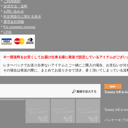
＊
ご利用規約
＊
決済方法・送料
＊
お問い合わせ
＊
特定商取引に関する表示
＊
運営会社情報
＊
For customers overseas
＊
LINK
※一部送料をお安くしてお届け出来る様に発送で設定しているアイテムがござい
レターパックでお送り出来ないアイテムとご一緒にご購入の場合、お支払いが分
その場合は発送の際に、まとめてお送りさせて頂き、多く頂いてしまっている送
Tommy fell i
Tommy fell in lo
パンケーキブ