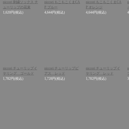
niccori 刺繍ソックス チ
niccori もこもこくまCA
niccori もこもこくまCA
ューリップの花束
P ブルー
P オレンジ
1,620円
(税込)
4,644円
(税込)
4,644円
(税込)
niccori チューリップイ
niccori チューリップピ
niccori チューリップイ
ヤリング ゴールド
アス レッド
ヤリング レッド
1,782円
(税込)
1,728円
(税込)
1,782円
(税込)