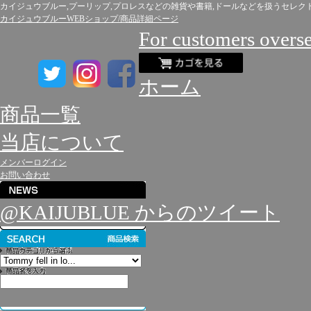
カイジュウブルー,プーリップ,プロレスなどの雑貨や書籍,ドールなどを扱うセレク
カイジュウブルーWEBショップ/商品詳細ページ
For customers overs
ホーム
商品一覧
当店について
メンバーログイン
お問い合わせ
@KAIJUBLUE からのツイート