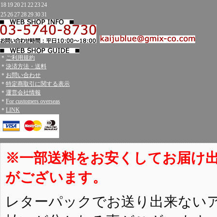
18
19
20
21
22
23
24
25
26
27
28
29
30
31
＊
ご利用規約
＊
決済方法・送料
＊
お問い合わせ
＊
特定商取引に関する表示
＊
運営会社情報
＊
For customers overseas
＊
LINK
※一部送料をお安くしてお届け
がございます。
レターパックでお送り出来ない