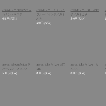
小林キノコ 魅惑のチョ
小林キノコ わくわく
小林キノコ 愛しの餃
コミントマステ
フルーツポンチメガネ
子メガネふき
648円
(税込)
ふき
540円
(税込)
540円
(税込)
me can juke Ambition ラ
me can juke うちわ WIT-
me can juke うちわ A-
バーバンド A-KIRA
ME
KIRA
500円
(税込)
800円
(税込)
800円
(税込)