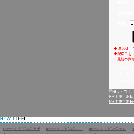
商品コー
販売価格(
数量：
◆10,80
◆配送日を
最短の到着
（※同じご名
用されません
スマホで
関連カテゴリ
KAIJUBLUE kaw
KAIJUBLUE kaw
niccori クリアBAG アボ
niccori クリアBAG レモ
niccori クリアBAG オレ