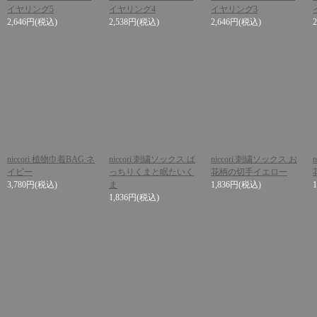
イヤリング5
イヤリング4
イヤリング3
2,646円
(税込)
2,538円
(税込)
2,646円
(税込)
niccori 植物巾着BAG ネ
niccori 刺繍ソックス ぱ
niccori 刺繍ソックス お
イビー
っちりくまと眠たいく
花柄の切手イエロー
3,780円
(税込)
ま
1,836円
(税込)
1,836円
(税込)