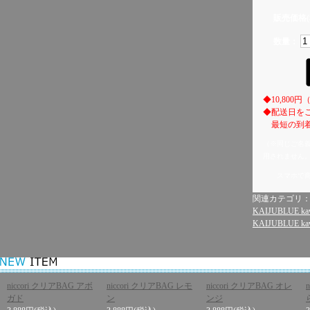
販売価格(
数量：
◆10,80
◆配送日を
最短の到着
（※同じご名
用されません
スマホで
関連カテゴリ
KAIJUBLUE kaw
KAIJUBLUE kaw
niccori クリアBAG アボ
niccori クリアBAG レモ
niccori クリアBAG オレ
ガド
ン
ンジ