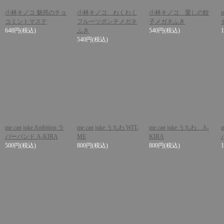
小林キノコ 魅惑のチョ
小林キノコ わくわく
小林キノコ 愛しの餃
コミントマステ
フルーツポンチメガネ
子メガネふき
648円
(税込)
ふき
540円
(税込)
540円
(税込)
me can juke Ambition ラ
me can juke うちわ WIT-
me can juke うちわ A-
バーバンド A-KIRA
ME
KIRA
500円
(税込)
800円
(税込)
800円
(税込)