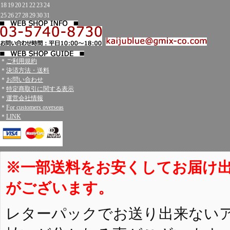
18
19
20
21
22
23
24
25
26
27
28
29
30
31
＊
ご利用規約
＊
決済方法・送料
＊
お問い合わせ
＊
特定商取引に関する表示
＊
運営会社情報
＊
For customers overseas
＊
LINK
※一部送料をお安くしてお届け
がございます。
レターパックでお送り出来ない