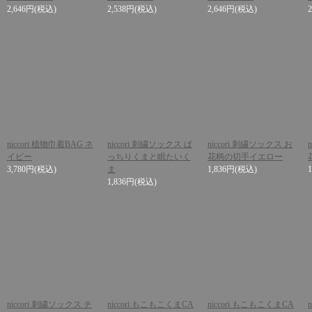
2,646円
(税込)
2,538円
(税込)
2,646円
(税込)
niccori 植物巾着BAG ネ
niccori 刺繍ソックス ぱ
niccori 刺繍ソックス お
イビー
っちりくまと眠たいく
花柄の切手イエロー
3,780円
(税込)
ま
1,836円
(税込)
1,836円
(税込)
niccori 刺繍ソックス チ
niccori もこもこくまCA
niccori もこもこくまCA