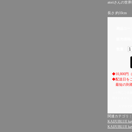
atoriさん
長さ:約10cm
商品コー
販売価格(
数量：
◆10,80
◆配送日を
最短の到着
（※同じご名
用されません
スマホで
関連カテゴリ
KAIJUBLUE kaw
KAIJUBLUE kaw