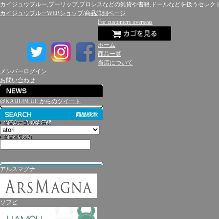
カイジュウブルー,プーリップ,プロレスなどの雑貨や書籍,ドールなどを扱うセレク
カイジュウブルーWEBショップ/商品詳細ページ
For customers overseas
ホーム
商品一覧
当店について
メンバーログイン
お問い合わせ
@KAIJUBLUE からのツイート
アルスマグナ
ソフビ