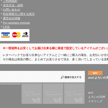
＊
ご利用規約
＊
決済方法・送料
＊
お問い合わせ
＊
特定商取引に関する表示
＊
運営会社情報
＊
For customers overseas
＊
LINK
※一部送料をお安くしてお届け出来る様に発送で設定しているアイテムがござい
レターパックでお送り出来ないアイテムとご一緒にご購入の場合、お支払いが分
その場合は発送の際に、まとめてお送りさせて頂き、多く頂いてしまっている送
atori よろい
atori
よろいの天秤
イヤリング