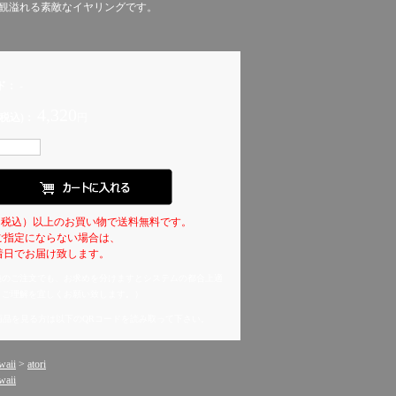
の世界観溢れる素敵なイヤリングです。
ド：
-
4,320
税込)：
円
0円（税込）以上のお買い物で送料無料です。
ご指定にならない場合は、
日でお届け致します。
義のご注文でも、お求めを分けますとシステムの都合上適
。ご理解を宜しくお願い致します。）
商品を見る方は以下のQRコードを読み取って下さい。
：
aii
>
atori
aii