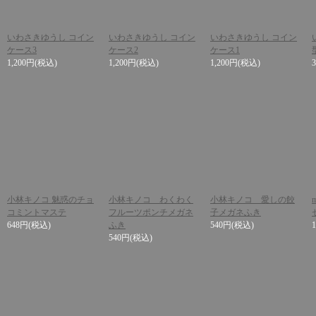
いわさきゆうし コイン
いわさきゆうし コイン
いわさきゆうし コイン
ケース3
ケース2
ケース1
1,200円
(税込)
1,200円
(税込)
1,200円
(税込)
小林キノコ 魅惑のチョ
小林キノコ わくわく
小林キノコ 愛しの餃
コミントマステ
フルーツポンチメガネ
子メガネふき
648円
(税込)
ふき
540円
(税込)
540円
(税込)