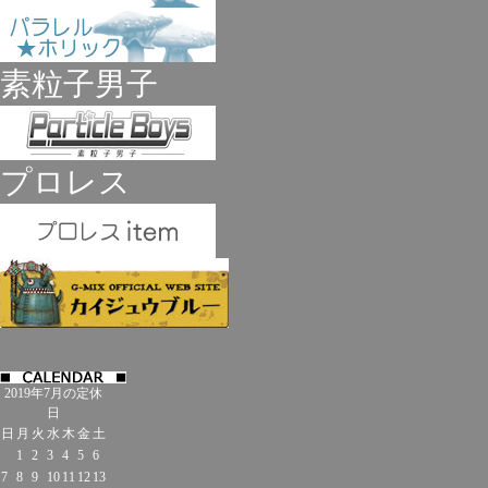
素粒子男子
プロレス
2019年7月の定休
日
日
月
火
水
木
金
土
1
2
3
4
5
6
7
8
9
10
11
12
13