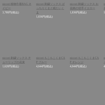
niccori 植物巾着BAG ネ
niccori 刺繍ソックス ぱ
niccori 刺繍ソックス お
イビー
っちりくまと眠たいく
花柄の切手イエロー
3,780円
(税込)
ま
1,836円
(税込)
1,836円
(税込)
niccori 刺繍ソックス チ
niccori もこもこくまCA
niccori もこもこくまCA
ューリップの花束
P ブルー
P オレンジ
1,620円
(税込)
4,644円
(税込)
4,644円
(税込)