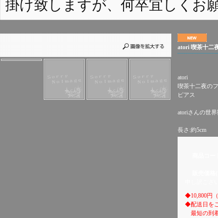
掛け致しますが、何卒宜しくお
atori 喫茶
atori
喫茶十二夜の
ピアス
atoriさんの
長さ:約5cm
商品コー
販売価格(
申し訳ござ
◆10,80
◆配送日を
最短の到着