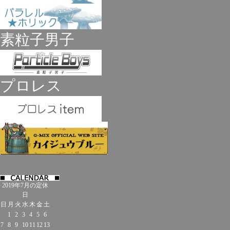
素粒子男子
プロレス
2019年7月の定休
日
日
月
火
水
木
金
土
1
2
3
4
5
6
7
8
9
10
11
12
13