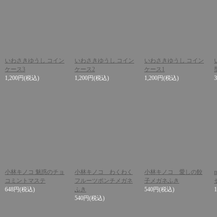
いわさきゆうし コイン
いわさきゆうし コイン
いわさきゆうし コイン
ケース3
ケース2
ケース1
1,200円
(税込)
1,200円
(税込)
1,200円
(税込)
小林キノコ 魅惑のチョ
小林キノコ わくわく
小林キノコ 愛しの餃
コミントマステ
フルーツポンチメガネ
子メガネふき
648円
(税込)
ふき
540円
(税込)
540円
(税込)