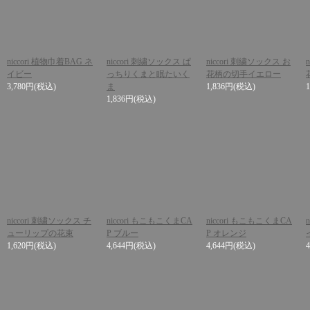
niccori 植物巾着BAG ネ
niccori 刺繍ソックス ぱ
niccori 刺繍ソックス お
イビー
っちりくまと眠たいく
花柄の切手イエロー
3,780円
(税込)
ま
1,836円
(税込)
1,836円
(税込)
niccori 刺繍ソックス チ
niccori もこもこくまCA
niccori もこもこくまCA
ューリップの花束
P ブルー
P オレンジ
1,620円
(税込)
4,644円
(税込)
4,644円
(税込)