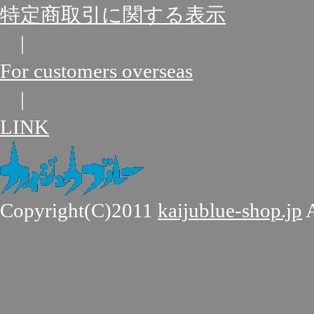
特定商取引に関する表示
|
For customers overseas
|
LINK
Copyright(C)2011
kaijublue-shop.jp
A