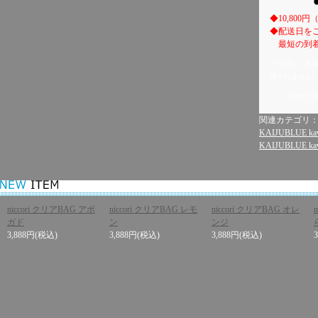
◆10,80
◆配送日を
最短の到着
（※同じご名
用されません
スマホで
関連カテゴリ
KAIJUBLUE kaw
KAIJUBLUE kaw
niccori クリアBAG アボ
niccori クリアBAG レモ
niccori クリアBAG オレ
ガド
ン
ンジ
3,888円
(税込)
3,888円
(税込)
3,888円
(税込)