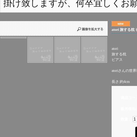
掛け致しますが、何卒宜しくお
atori 旅する枕
atori
旅する枕
ピアス
atoriさんの
長さ:約4cm
商品コー
販売価格(
数量：