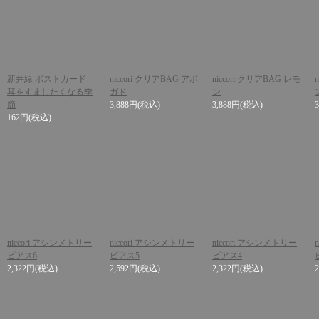
新井緑 ポストカード
niccori クリアBAG アボ
niccori クリアBAG レモ
耳をすましたくなる季
ガド
ン
節
3,888円
(税込)
3,888円
(税込)
162円
(税込)
niccori アシンメトリー
niccori アシンメトリー
niccori アシンメトリー
ピアス6
ピアス5
ピアス4
2,322円
(税込)
2,592円
(税込)
2,322円
(税込)