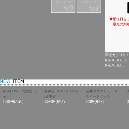
◆配送日を
最短の到着
（※同じご名
用されません
スマホで
関連カテゴリ
KAIJUBLUE
>
KAIJUBLUE
KAMAISHI 大漁旗Tシ
新井緑 GOHANDAISU
新井緑 大きいカード
ャツ
KI 巾着
スイートダンス
3,000円
(税込)
1,080円
(税込)
648円
(税込)