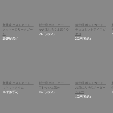
新井緑 ポストカード
新井緑 ポストカード
新井緑 ポストカード
クッキーロリータガー
かき氷しろくまぼうや
チョコミントアイスピ
ル
292円
(税込)
エロ
292円
(税込)
292円
(税込)
新井緑 ポストカード
新井緑 ポストカード
新井緑 ポストカード
ウキウキタイム
フレッシュ気分
お気に入りのボーダー
162円
(税込)
162円
(税込)
シャツ
162円
(税込)