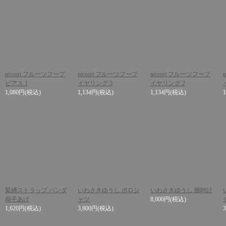
niccori フルーツフープ
niccori フルーツフープ
niccori フルーツフープ
ピアス 1
イヤリング 3
イヤリング 2
1,080円
(税込)
1,134円
(税込)
1,134円
(税込)
緊縛ストラップ パンダ
いわさきゆうし ポロシ
いわさきゆうし 腕時計
両手あげ
ャツ
8,000円
(税込)
1,620円
(税込)
3,800円
(税込)