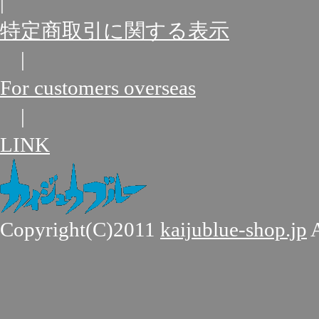
|
特定商取引に関する表示
|
For customers overseas
|
LINK
Copyright(C)2011
kaijublue-shop.jp
A