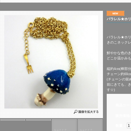
パラレル★ホリ
パラレル★ホ
きのこネックレ
鮮やかな色のき
どこか温かみ
縦約4cm(棒部分
チェーン約60c
(チェーンの留
前にきても、
す☆)
商品コー
販売価格(
数量：