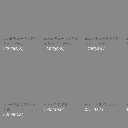
niccori チューリップピ
niccori チューリップイ
niccori チューリップピ
アス ゴールド
ヤリング ゴールド
アス レッド
1,728円
(税込)
1,782円
(税込)
1,728円
(税込)
niccori 刺繍くまTシャ
niccori くま巾着
niccori くまステッカー
n
ツ 白
1,782円
(税込)
270円
(税込)
3,564円
(税込)