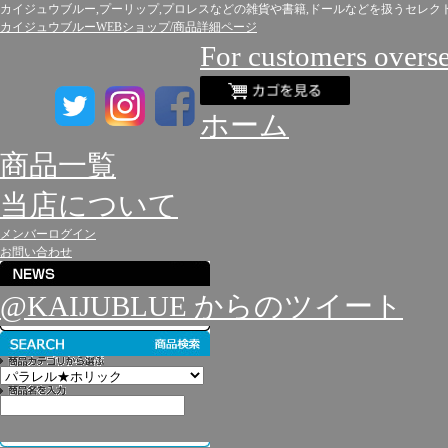
カイジュウブルー,プーリップ,プロレスなどの雑貨や書籍,ドールなどを扱うセレク
カイジュウブルーWEBショップ/商品詳細ページ
For customers overs
ホーム
商品一覧
当店について
メンバーログイン
お問い合わせ
@KAIJUBLUE からのツイート