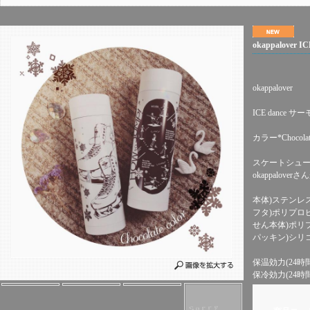
okappalover 
okappalover
ICE dance
カラー*Chocolat
スケートシュー
okappalo
本体)ステンレ
フタ)ポリプロ
せん本体)ポリ
パッキン)シリ
保温効力(24時間)
保冷効力(24時間)