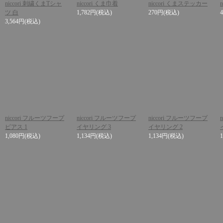
niccori 刺繍くまTシャ
niccori くま巾着
niccori くまステッカー
n
ツ 白
1,782円
(税込)
270円
(税込)
3,564円
(税込)
niccori フルーツフープ
niccori フルーツフープ
niccori フルーツフープ
ピアス 1
イヤリング 3
イヤリング 2
1,080円
(税込)
1,134円
(税込)
1,134円
(税込)