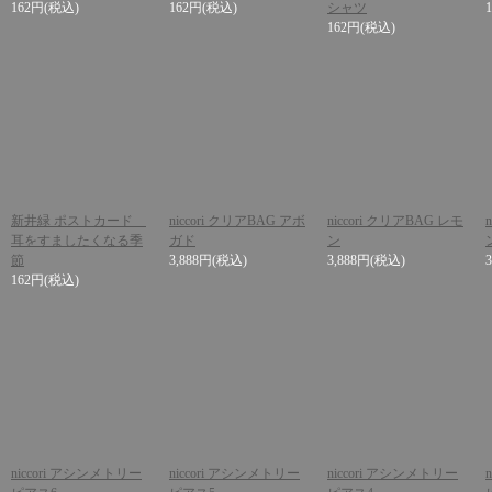
162円
(税込)
162円
(税込)
シャツ
162円
(税込)
新井緑 ポストカード
niccori クリアBAG アボ
niccori クリアBAG レモ
耳をすましたくなる季
ガド
ン
節
3,888円
(税込)
3,888円
(税込)
162円
(税込)
niccori アシンメトリー
niccori アシンメトリー
niccori アシンメトリー