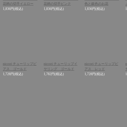
花柄の切手イエロー
花柄の切手ピンク
色と銀色のお花
1,836円
(税込)
1,836円
(税込)
1,836円
(税込)
niccori チューリップピ
niccori チューリップイ
niccori チューリップピ
アス ゴールド
ヤリング ゴールド
アス レッド
1,728円
(税込)
1,782円
(税込)
1,728円
(税込)