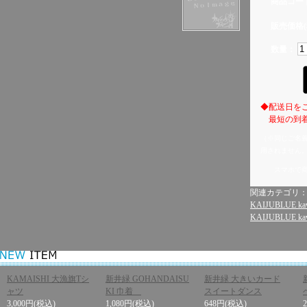
商品コー
販売価格(
数量：
◆配送日を
最短の到着
（※同じご名
用されません
スマホで
関連カテゴリ
KAIJUBLUE kaw
KAIJUBLUE kaw
KAMAISHI 大漁旗Tシ
新井緑 GOHANDAISU
新井緑 大きいカード
ャツ
KI 巾着
スイートダンス
3,000円
(税込)
1,080円
(税込)
648円
(税込)