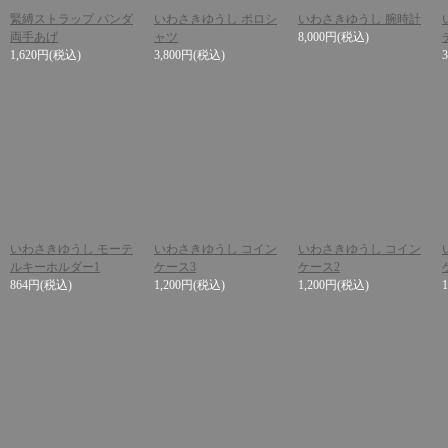
緊縛ストラップ パンダ
いわさきゆうし ポロシ
いわさきゆうし 腕時計
両手あげ
ャツ
8,000円
(税込)
1,620円
(税込)
3,800円
(税込)
いわさきゆうし モーテ
いわさきゆうし コイン
いわさきゆうし コイン
ルキーホルダー1
ケース3
ケース2
864円
(税込)
1,200円
(税込)
1,200円
(税込)