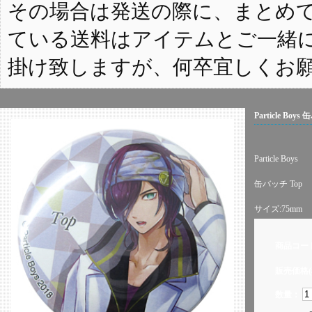
その場合は発送の際に、まとめ
ている送料はアイテムとご一緒
掛け致しますが、何卒宜しくお
Particle Boys
Particle Boys
缶バッチ Top
サイズ:75mm
商品コー
販売価格(
数量：