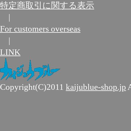
特定商取引に関する表示
|
For customers overseas
|
LINK
Copyright(C)2011
kaijublue-shop.jp
A