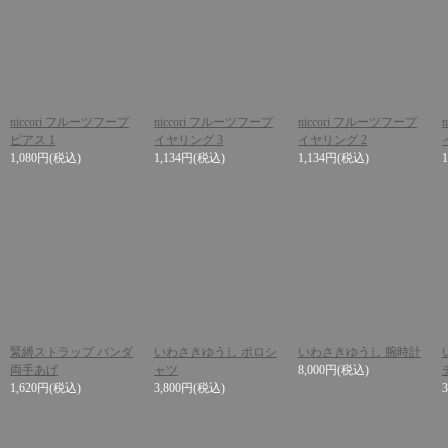
niccori フルーツフープ
niccori フルーツフープ
niccori フルーツフープ
ピアス 1
イヤリング 3
イヤリング 2
1,080円
(税込)
1,134円
(税込)
1,134円
(税込)
緊縛ストラップ パンダ
いわさきゆうし ポロシ
いわさきゆうし 腕時計
両手あげ
ャツ
8,000円
(税込)
1,620円
(税込)
3,800円
(税込)