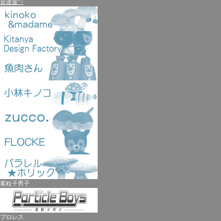
音波屋">
素粒子男子
プロレス