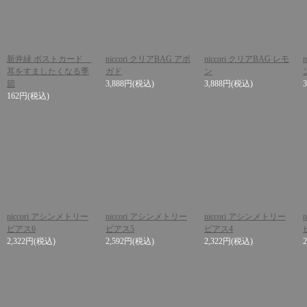
新井緑 ポストカード
niccori クリアBAG アボ
niccori クリアBAG レモ
耳をすましたくなる季
ガド
ン
節
3,888円
(税込)
3,888円
(税込)
162円
(税込)
niccori アシンメトリー
niccori アシンメトリー
niccori アシンメトリー
ピアス6
ピアス5
ピアス4
2,322円
(税込)
2,592円
(税込)
2,322円
(税込)