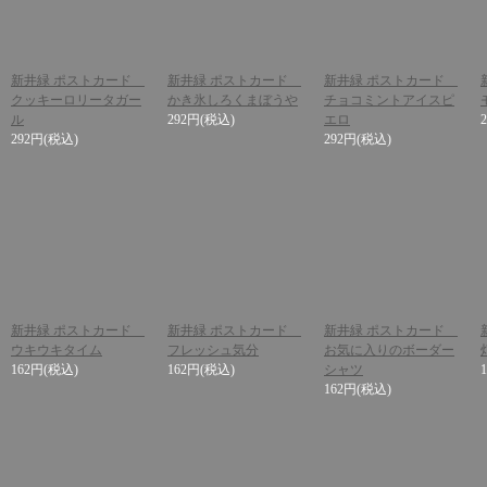
新井緑 ポストカード
新井緑 ポストカード
新井緑 ポストカード
クッキーロリータガー
かき氷しろくまぼうや
チョコミントアイスピ
ル
292円
(税込)
エロ
292円
(税込)
292円
(税込)
新井緑 ポストカード
新井緑 ポストカード
新井緑 ポストカード
ウキウキタイム
フレッシュ気分
お気に入りのボーダー
162円
(税込)
162円
(税込)
シャツ
162円
(税込)