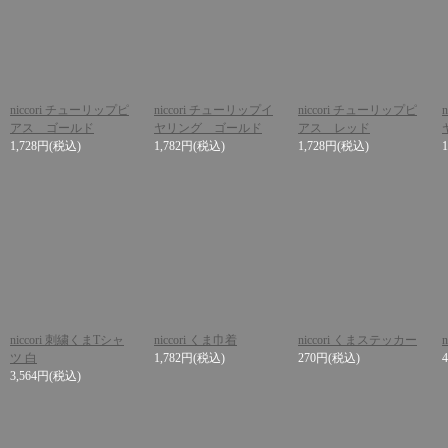
niccori チューリップピ
niccori チューリップイ
niccori チューリップピ
アス ゴールド
ヤリング ゴールド
アス レッド
1,728円
(税込)
1,782円
(税込)
1,728円
(税込)
niccori 刺繍くまTシャ
niccori くま巾着
niccori くまステッカー
n
ツ 白
1,782円
(税込)
270円
(税込)
3,564円
(税込)