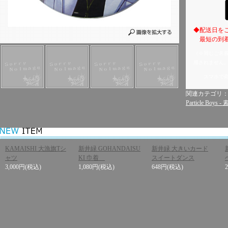
◆配送日を
最短の到着
（※同じご名
用されません
スマホで
関連カテゴリ
Particle Boys
KAMAISHI 大漁旗Tシ
新井緑 GOHANDAISU
新井緑 大きいカード
ャツ
KI 巾着
スイートダンス
3,000円
(税込)
1,080円
(税込)
648円
(税込)