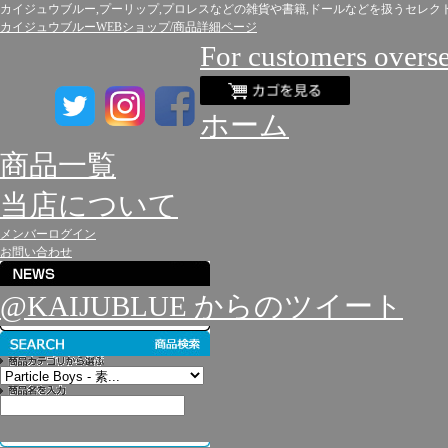
カイジュウブルー,プーリップ,プロレスなどの雑貨や書籍,ドールなどを扱うセレク
カイジュウブルーWEBショップ/商品詳細ページ
For customers overs
ホーム
商品一覧
当店について
メンバーログイン
お問い合わせ
@KAIJUBLUE からのツイート